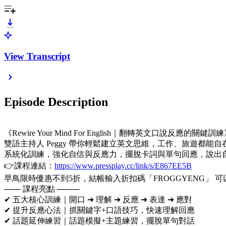
View Transcript
Episode Description
《Rewire Your Mind For English｜翻轉英文口說反應的關鍵訓
雙語主持人 Peggy 帶你輕鬆建立英文思維，工作、旅遊都能
系統化訓練，強化自信與反應力，擺脫卡詞與單句回應，說出
👉課程連結：
https://www.pressplay.cc/link/s/E867EE5B
早鳥限時優惠不到5折，結帳輸入折扣碼「FROGGYENG」 可以
─── 課程亮點 ────
✔ 五大核心訓練｜開口 ➜ 理解 ➜ 反應 ➜ 表達 ➜ 應對
✔ 提升反應心法｜抓關鍵字+口語技巧，快速理解回應
✔ 話題延伸練習｜話題模擬+主題練習，擺脫單句對話