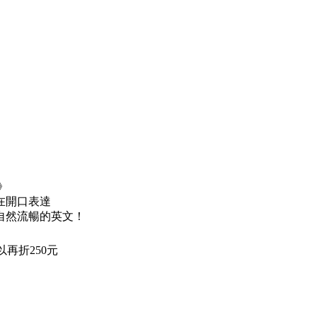
練》
自在開口表達
自然流暢的英文！
再折250元