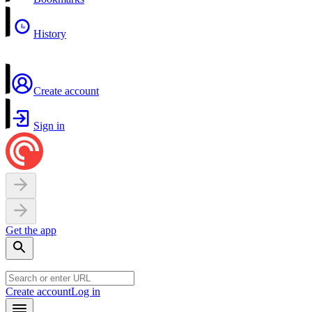
History
Create account
Sign in
Get the app
Create account
Log in