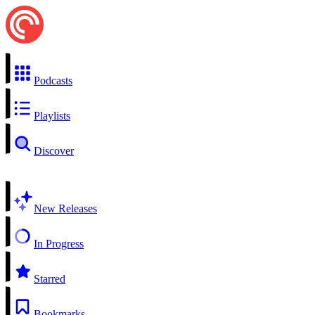
Podcasts
Playlists
Discover
New Releases
In Progress
Starred
Bookmarks