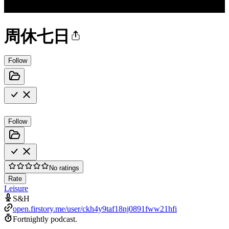
周休七日
Follow
Follow
No ratings
Rate
Leisure
S&H
open.firstory.me/user/ckh4y9taf18nj0891fww21hfi
Fortnightly podcast.