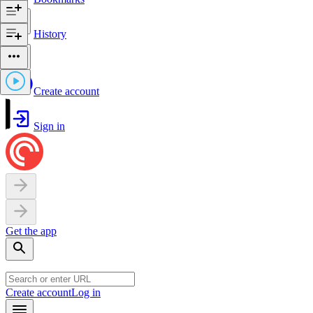
History
Create account
Sign in
Get the app
Create account
Log in