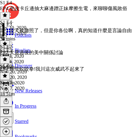
S1 E4
EP4-色皮卡丘邊抽大麻邊蹭正妹摩擦生電，來聊聊傷風敗俗
S1 E4
·
S1 E3
Dec 10, 2020
EP3 中天被撤照了，但是你各位啊，真的知道什麼是言論自由
Dec 10, 2020
Podcasts
嗎?
38 mins
S1 E2
Playlists
S1 E3
·
EP2 大選過後的美中關係討論
Dec 4, 2020
Dec 4, 2020
Discover
S1 E2
·
1h 36m
EP1 拜登蛇咬拳!我川這次威武不起來了
Nov 20, 2020
Nov 20, 2020
1h 40m
Nov 7, 2020
Nov 7, 2020
New Releases
1h 51m
In Progress
Starred
Bookmarks