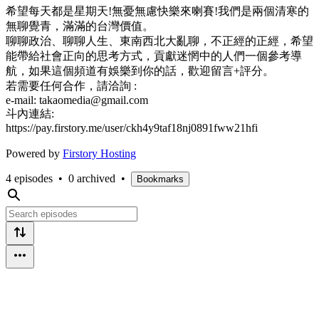
希望每天都是星期天!無憂無慮快樂來喇賽!我們是兩個清寒的
無聊覺青，滿滿的台灣價值。
聊聊政治、聊聊人生、東南西北大亂聊，不正經的正經，希望
能帶給社會正向的思考方式，貢獻迷惘中的人們一個參考導
航，如果這個頻道有娛樂到你的話，歡迎留言+評分。
若需要任何合作，請洽詢 :
e-mail: takaomedia@gmail.com
斗內連結:
https://pay.firstory.me/user/ckh4y9taf18nj0891fww21hfi
Powered by
Firstory Hosting
4 episodes
•
0 archived
•
Bookmarks