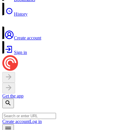
History
Create account
Sign in
Get the app
Create account
Log in