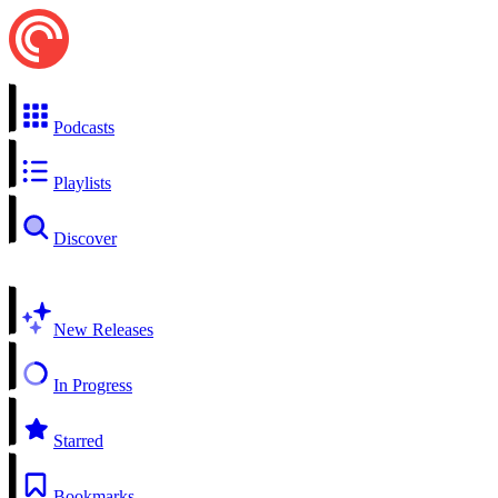
Podcasts
Playlists
Discover
New Releases
In Progress
Starred
Bookmarks