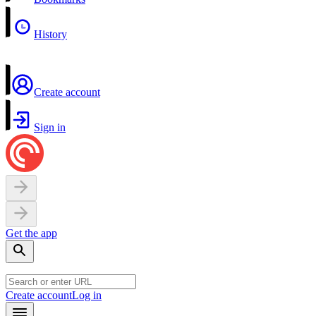
History
Create account
Sign in
Get the app
Create account
Log in