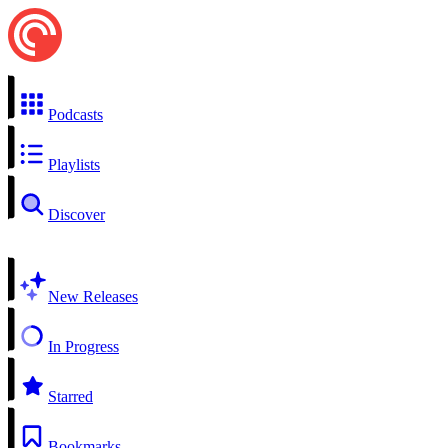
Podcasts
Playlists
Discover
New Releases
In Progress
Starred
Bookmarks