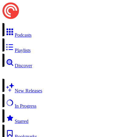
Podcasts
Playlists
Discover
New Releases
In Progress
Starred
Bookmarks