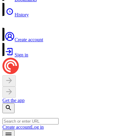
History
Create account
Sign in
Get the app
Create account
Log in