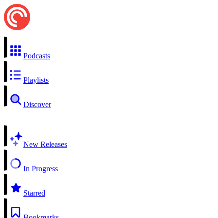
Podcasts
Playlists
Discover
New Releases
In Progress
Starred
Bookmarks