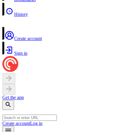
History
Create account
Sign in
Get the app
Create account
Log in