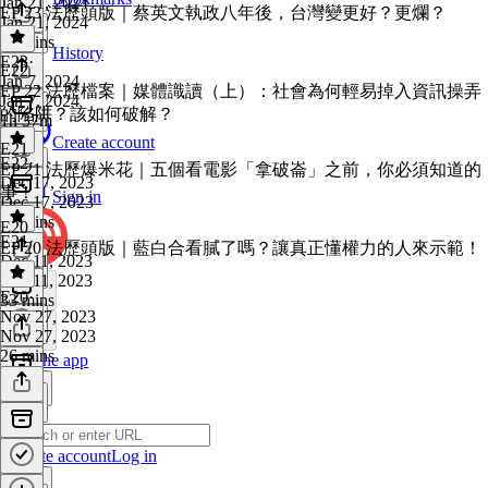
Jan 21, 2024
EP 23 法歷頭版｜蔡英文執政八年後，台灣變更好？更爛？
Jan 21, 2024
56 mins
History
E23
·
E22
Jan 7, 2024
EP 22 法歷檔案｜媒體識讀（上）：社會為何輕易掉入資訊操弄
Jan 7, 2024
的陷阱？該如何破解？
1h 37m
Create account
E21
E22
·
EP 21 法歷爆米花｜五個看電影「拿破崙」之前，你必須知道的
Dec 17, 2023
事！
Sign in
Dec 17, 2023
44 mins
E20
E21
·
EP 20 法歷頭版｜藍白合看膩了嗎？讓真正懂權力的人來示範！
Dec 11, 2023
Dec 11, 2023
E20
·
33 mins
Nov 27, 2023
Nov 27, 2023
26 mins
Get the app
Create account
Log in