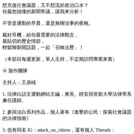
想充值社會議題，又不想流於政治口水？
你最想搞懂的新聞爭議，讓我來分析！
不管是通勤的早晨，還是無聊沒事的夜晚。
戴好耳機，給你最需要的法律觀念，
最貼切的歷史情節，
輕鬆聊新聞話題，一起「召喚法歷」！
（本節目每週更新，單人主持，不定期訪問專業來賓）
🌞 製作團隊
主持人：王鼎棫
1. 法律白話文運動網站主編，東吳、靜宜與世新大學法律學系
兼任講師。
2. 參與法白系列作品，個人著有《進擊的公民：探索社會議題
的法律指南》
3. 也有同名 IG：attack_on_citizen，還有個人 Threads：