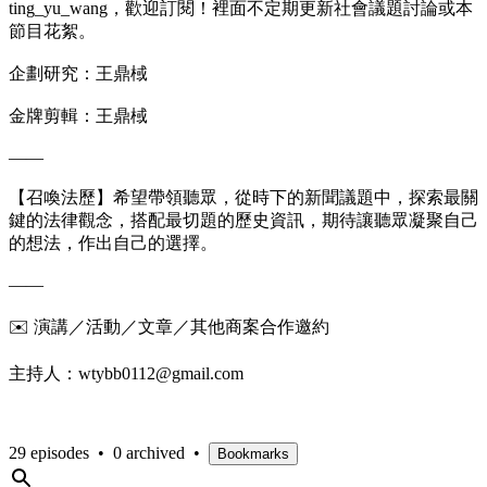
ting_yu_wang，歡迎訂閱！裡面不定期更新社會議題討論或本
節目花絮。
企劃研究：王鼎棫
金牌剪輯：王鼎棫
——
【召喚法歷】希望帶領聽眾，從時下的新聞議題中，探索最關
鍵的法律觀念，搭配最切題的歷史資訊，期待讓聽眾凝聚自己
的想法，作出自己的選擇。
——
✉️ 演講／活動／文章／其他商案合作邀約
主持人：wtybb0112@gmail.com
29 episodes
•
0 archived
•
Bookmarks