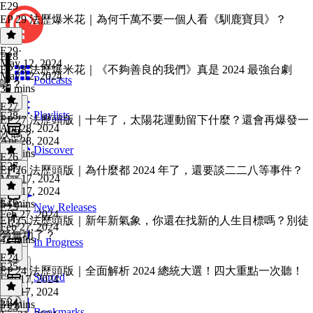
E29
EP 29 法歷爆米花｜為何千萬不要一個人看《馴鹿寶貝》？
E29
·
E28
May 12, 2024
EP 28 法歷爆米花｜《不夠善良的我們》真是 2024 最強台劇
May 12, 2024
Podcasts
嗎？
35 mins
E27
Playlists
E28
·
EP 27 法歷頭版｜十年了，太陽花運動留下什麼？還會再爆發一
Apr 28, 2024
次嗎？
Apr 28, 2024
Discover
50 mins
E26
E27
·
EP 26 法歷頭版｜為什麼都 2024 年了，還要談二二八等事件？
Mar 17, 2024
Mar 17, 2024
E26
·
54 mins
E25
New Releases
Feb 27, 2024
EP 25 法歷頭版｜新年新氣象，你還在找新的人生目標嗎？別徒
Feb 27, 2024
勞無功了？
42 mins
In Progress
E24
E25
·
EP 24 法歷頭版｜全面解析 2024 總統大選！四大重點一次聽！
Starred
Feb 17, 2024
Feb 17, 2024
E24
·
31 mins
E23
Bookmarks