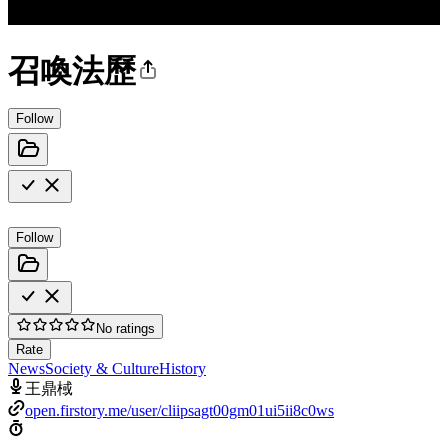
召喚法歷
Follow
Follow
No ratings
Rate
News
Society & Culture
History
王鼎棫
open.firstory.me/user/cliipsagt00gm01ui5ii8c0ws