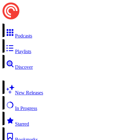
Podcasts
Playlists
Discover
New Releases
In Progress
Starred
Bookmarks