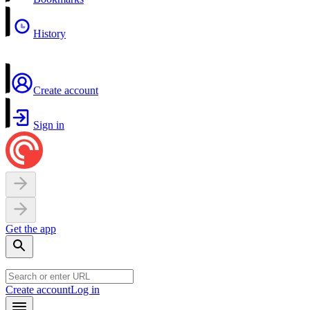
History
Create account
Sign in
Get the app
Create account
Log in