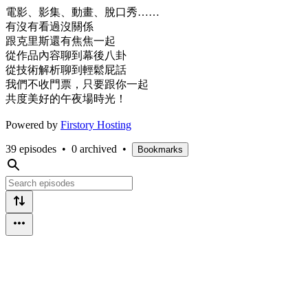
電影、影集、動畫、脫口秀……
有沒有看過沒關係
跟克里斯還有焦焦一起
從作品內容聊到幕後八卦
從技術解析聊到輕鬆屁話
我們不收門票，只要跟你一起
共度美好的午夜場時光！
Powered by
Firstory Hosting
39 episodes
•
0 archived
•
Bookmarks