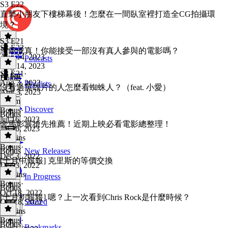
S3 E22
直擊小朋友下樓梯幕後！怎麼在一間臥室裡打造全CG拍攝環
境？
S3 E21
S3 E22
·
黑鏡成真！你能接受一部沒有真人參與的電影嗎？
Aug 14, 2023
Podcasts
Aug 14, 2023
S3 E21
·
1h 6m
Bonus
Aug 3, 2023
Playlists
沒看過英雄片的人怎麼看蜘蛛人？（feat. 小愛）
Aug 3, 2023
1h 5m
Discover
Bonus
·
Bonus
Jul 16, 2023
金馬影展搶先推薦！近期上映必看電影總整理！
Jul 16, 2023
58 mins
Bonus
·
Bonus
New Releases
Dec 3, 2022
[十月中報報] 克里斯的等價交換
Dec 3, 2022
50 mins
In Progress
Bonus
·
Bonus
Oct 18, 2022
[十月初報報] 嗯？上一次看到Chris Rock是什麼時候？
Oct 18, 2022
Starred
31 mins
Bonus
·
Bonus
Bookmarks