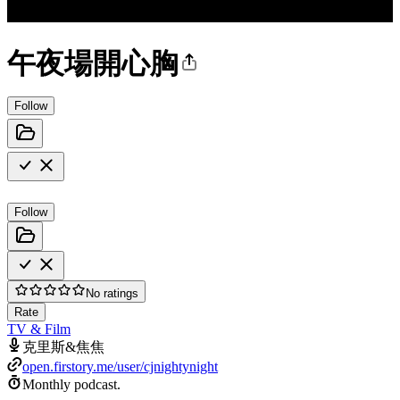
午夜場開心胸
Follow
Follow
No ratings
Rate
TV & Film
克里斯&焦焦
open.firstory.me/user/cjnightynight
Monthly podcast.