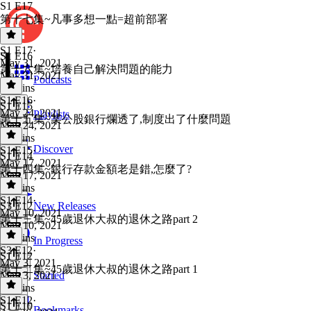
S1 E17
第十七集~凡事多想一點=超前部署
S1 E17
·
S1 E16
May 31, 2021
第十六集~培養自己解決問題的能力
May 31, 2021
Podcasts
14 mins
S1 E16
·
S1 E15
May 24, 2021
Playlists
第十五集~某公股銀行爛透了,制度出了什麼問題
May 24, 2021
15 mins
Discover
S1 E15
·
S1 E14
May 17, 2021
第十四集~銀行存款金額老是錯,怎麼了?
May 17, 2021
12 mins
S1 E14
·
S3 E12
New Releases
May 10, 2021
第十三集~45歲退休大叔的退休之路part 2
May 10, 2021
12 mins
In Progress
S3 E12
·
S1 E12
May 3, 2021
第十二集~45歲退休大叔的退休之路part 1
May 3, 2021
Starred
13 mins
S1 E12
·
S1 E10
Bookmarks