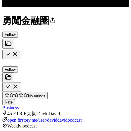
勇闖金融圈
Follow
Follow
No ratings
Rate
Business
45 F.I.R.E大叔 DavidDavid
open.firstory.me/user/daviddavidpodcast
Weekly podcast.