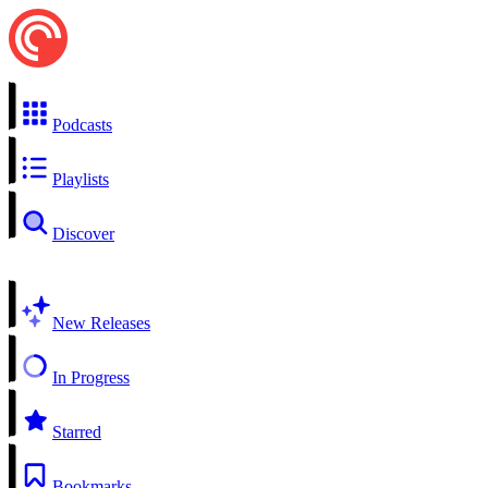
Podcasts
Playlists
Discover
New Releases
In Progress
Starred
Bookmarks