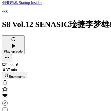
创业内幕 Startup Insider
·
E8
S8 Vol.12 SENASIC
Play episode
June 16
37 mins
Bookmarks