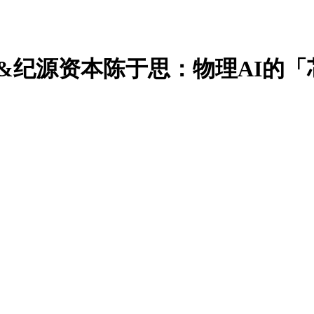
琻捷李梦雄&纪源资本陈于思：物理AI