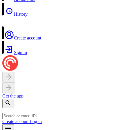
History
Create account
Sign in
Get the app
Create account
Log in