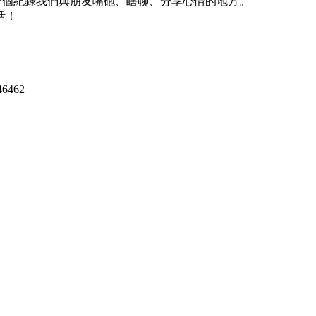
這裡是一個紀錄我們與朋友嘴砲、瞎聊、分享心情的地方。
活！
846462