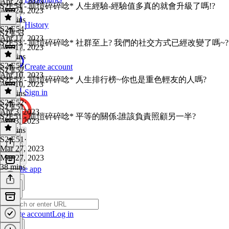
Apr 24, 2023
S2E54 - 凱愷碎碎唸* 人生經驗-經驗值多真的就會升級了嗎!?
Apr 24, 2023
36 mins
History
S2 E54
·
S2 E53
Apr 17, 2023
S2E53 - 凱愷碎碎唸* 社群至上? 我們的社交方式已經改變了嗎~?
Apr 17, 2023
39 mins
S2 E53
·
Create account
S2 E52
Apr 10, 2023
S2E52 - 凱愷碎碎唸* 人生排行榜~你也是重色輕友的人嗎?
Apr 10, 2023
Sign in
31 mins
S2 E52
·
S2 E51
Apr 3, 2023
S2E51 - 凱愷碎碎唸* 平等的關係:誰該負責照顧另一半?
Apr 3, 2023
33 mins
S2 E51
·
Mar 27, 2023
Mar 27, 2023
38 mins
Get the app
Create account
Log in