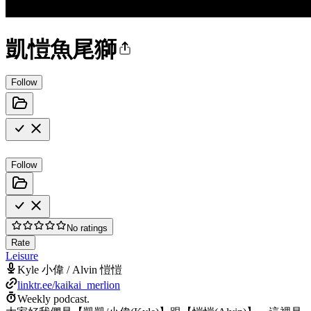
凱愷魚尾獅
Follow
Follow
No ratings
Rate
Leisure
Kyle 小偉 / Alvin 愷愷
linktr.ee/kaikai_merlion
Weekly podcast.