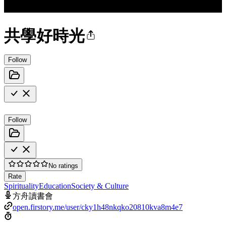
共學好時光
Follow
Follow
No ratings
Rate
Spirituality
Education
Society & Culture
方舟讀書會
open.firstory.me/user/cky1h48nkqko20810kva8m4e7