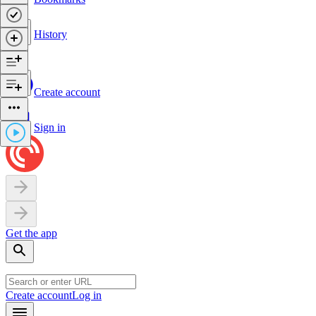
History
Create account
Sign in
Get the app
Create account
Log in