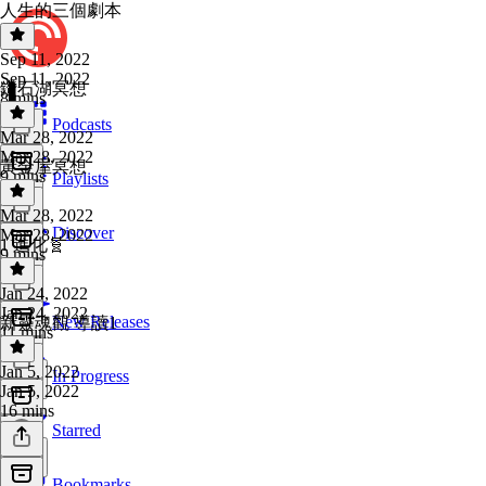
人生的三個劇本
Sep 11, 2022
Sep 11, 2022
鑽石湖冥想
8 mins
Podcasts
Mar 28, 2022
Mar 28, 2022
黃金屋冥想
9 mins
Playlists
Mar 28, 2022
Discover
Mar 28, 2022
1 進化🧬
9 mins
Jan 24, 2022
Jan 24, 2022
New Releases
新靈魂觀 導讀1
11 mins
Jan 5, 2022
In Progress
Jan 5, 2022
16 mins
Starred
Bookmarks