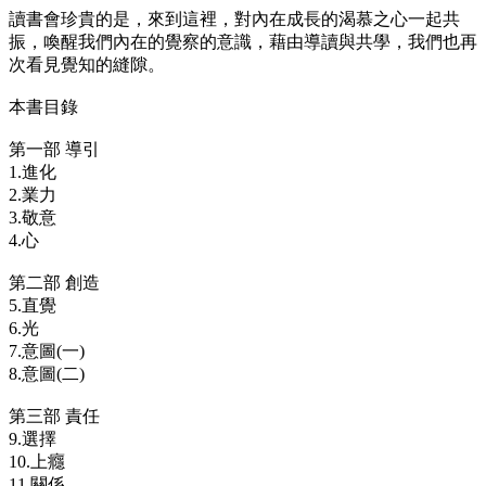
讀書會珍貴的是，來到這裡，對內在成長的渴慕之心一起共
振，喚醒我們內在的覺察的意識，藉由導讀與共學，我們也再
次看見覺知的縫隙。
本書目錄
第一部 導引
1.進化
2.業力
3.敬意
4.心
第二部 創造
5.直覺
6.光
7.意圖(一)
8.意圖(二)
第三部 責任
9.選擇
10.上癮
11.關係