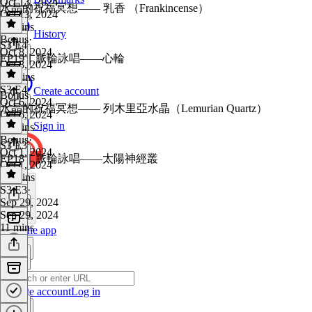
Oct 13, 2024
水晶的祝福冥想—— 乳香 （Frankincense）
Oct 13, 2024
11 mins
History
Bonus
·
S3 E4
Oct 8, 2024
EP19｜脈輪詠唱——心輪
Oct 8, 2024
15 mins
S3 E4
·
Create account
Bonus
Oct 6, 2024
水晶的祝福冥想—— 列木里亞水晶（Lemurian Quartz）
Oct 6, 2024
Sign in
11 mins
Bonus
·
S3 E3
Oct 1, 2024
EP18｜脈輪詠唱——太陽神經叢
Oct 1, 2024
15 mins
S3 E3
·
Sep 29, 2024
Sep 29, 2024
11 mins
Get the app
Create account
Log in