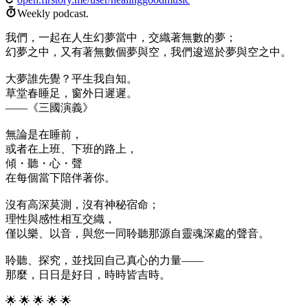
Weekly podcast.
我們，一起在人生幻夢當中，交織著無數的夢；
幻夢之中，又有著無數個夢與空，我們逡巡於夢與空之中。
大夢誰先覺？平生我自知。
草堂春睡足，窗外日遲遲。
——《三國演義》
無論是在睡前，
或者在上班、下班的路上，
傾・聽・心・聲
在每個當下陪伴著你。
沒有高深莫測，沒有神秘宿命；
理性與感性相互交織，
僅以樂、以音，與您一同聆聽那源自靈魂深處的聲音。
聆聽、探究，並找回自己真心的力量——
那麼，日日是好日，時時皆吉時。
🌟 🌟 🌟 🌟 🌟