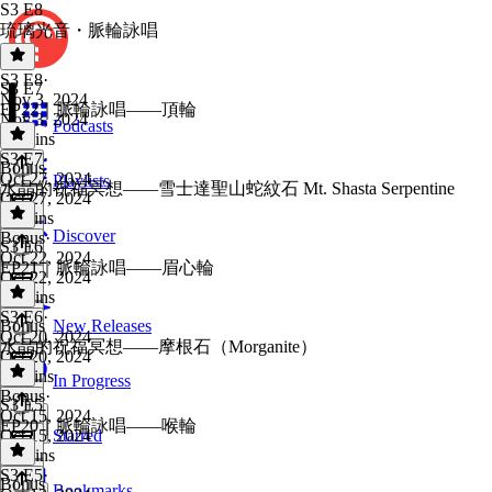
S3 E8
琉璃光音・脈輪詠唱
S3 E8
·
S3 E7
Nov 3, 2024
EP22｜脈輪詠唱——頂輪
Nov 3, 2024
Podcasts
27 mins
S3 E7
·
Bonus
Oct 27, 2024
Playlists
水晶的祝福冥想——雪士達聖山蛇紋石 Mt. Shasta Serpentine
Oct 27, 2024
11 mins
Discover
Bonus
·
S3 E6
Oct 22, 2024
EP21｜脈輪詠唱——眉心輪
Oct 22, 2024
16 mins
S3 E6
·
Bonus
New Releases
Oct 20, 2024
水晶的祝福冥想——摩根石（Morganite）
Oct 20, 2024
11 mins
In Progress
Bonus
·
S3 E5
Oct 15, 2024
EP20｜脈輪詠唱——喉輪
Oct 15, 2024
Starred
18 mins
S3 E5
·
Bonus
Bookmarks