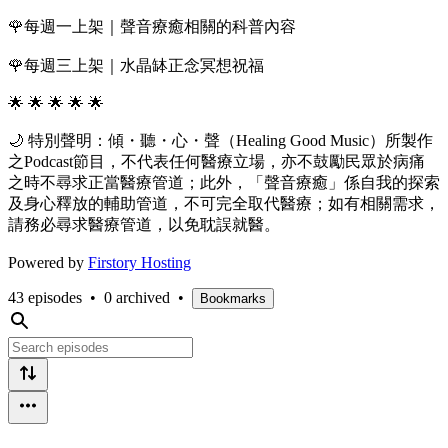
🌹每週一上架｜聲音療癒相關的科普內容
🌹每週三上架｜水晶缽正念冥想祝福
🌟 🌟 🌟 🌟 🌟
🌙 特別聲明：傾・聽・心・聲（Healing Good Music）所製作
之Podcast節目，不代表任何醫療立場，亦不鼓勵民眾於病痛
之時不尋求正當醫療管道；此外，「聲音療癒」係自我的探索
及身心釋放的輔助管道，不可完全取代醫療；如有相關需求，
請務必尋求醫療管道，以免耽誤就醫。
Powered by
Firstory Hosting
43 episodes
•
0 archived
•
Bookmarks