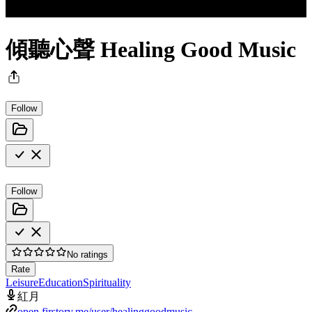
傾聽心聲 Healing Good Music
Follow
Follow
No ratings
Rate
Leisure
Education
Spirituality
紅月
open.firstory.me/user/healinggoodmusic