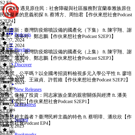
S2 E5
當 CRPD 遇見原住民：社會障礙與社區服務對宜蘭泰雅族原住
民障礙者的意義初探 ft. 蔡博方、周怡君【作伙來想社會Podcast
S2EP4】
S2 E4
跨鏈創新：臺灣防疫熔噴設備的國產化（下集） ft. 陳宇翔、謝
S2 E5
·
Podcasts
斐宇、潘美玲、鄭志鵬【作伙來想社會Podcast S2EP3】
Jan 27, 2024
Jan 27, 2024
S2 E3
Playlists
S2 E4
·
45 mins
跨鏈創新：臺灣防疫熔噴設備的國產化（上集） ft. 陳宇翔、謝
Jan 26, 2024
斐宇、潘美玲、鄭志鵬【作伙來想社會Podcast S2EP3】
Jan 26, 2024
Discover
46 mins
S2 E2
S2 E3
·
不考試，公平嗎？以全國考招資料檢視多元入學公平性 ft. 廖培
Jan 26, 2024
珊、陳婉琪、王淑貞、許哲維【作伙來想社會Podcast S2EP2】
Jan 26, 2024
56 mins
S2 E1
New Releases
S2 E2
·
愛情，像極了投資：同志家族企業的親密關係與經濟 ft. 潘美
Dec 25, 2023
玲、王宏仁【作伙來想社會Podcast S2EP1】
Dec 25, 2023
In Progress
48 mins
S1 E4
S2 E1
·
誰是民粹主義者？臺灣民粹主義的特色 ft. 蔡明璋、潘欣欣【作
Starred
Nov 5, 2023
伙來想社會Podcast EP4】
Nov 5, 2023
42 mins
S1 E3
Bookmarks