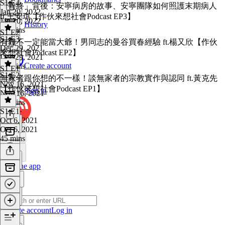
S1 E4
·
「善終」背後：安寧病房的故事、安寧團隊如何照護末期病人
Jan 20, 2022
ft.王安琪【作伙來想社會Podcast EP3】
Jan 20, 2022
History
31 mins
S1 E2
S1 E3
·
有錢不一定能當大爺！男同志的曼谷買春經驗 ft.楊又欣【作伙
Dec 29, 2021
來想社會Podcast EP2】
Dec 29, 2021
Create account
40 mins
S1 E1
S1 E2
·
無家者跟你想的不一樣！談無家者的宗教實作與認同 ft.黃克先
Nov 16, 2021
【作伙來想社會Podcast EP1】
Sign in
Nov 16, 2021
42 mins
S1 E1
·
Oct 6, 2021
Oct 6, 2021
45 mins
Get the app
Create account
Log in