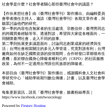
社會學是什麼？社會學者關心那些臺灣社會中的議題？
【作伙來想社會】由《臺灣社會學刊》製作播出。由編輯委員
會學者擔任主持人，邀請《臺灣社會學刊》各期文章作者，與
聽眾討論他們的研究。
第一季的內容包含無家者的生活處境、宗教信仰；臺灣男同志
的跨國買春經驗等等。透過對談，希望與大家從各種面向，一
同關懷臺灣社會，走入不同的故事。
第二季則拓展更多議題面向，討論同志創業成家的經濟與生
活；台灣社會相當關注的多元入學管道，究竟對誰有利；台灣
廠商如何在缺乏國際資源的疫情期間，合作研發口罩熔噴布生
產機；基於聯合國身心障礙者權利公約（CRPD）的社區服務
政策，為何不一定適用台灣原住民族群的障礙者。
本節目由《臺灣社會學刊》製作播出，感謝國科會人文社會科
學研究中心「補助學術期刊數位傳播」計畫，以及臺灣社會學
會補助。
每集更新資訊，請見「臺灣社會學會」臉書粉絲專頁｜
https://www.facebook.com/twsociology
Powered by
Firstory Hosting