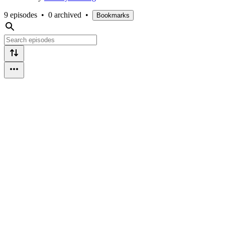
9 episodes
•
0 archived
•
Bookmarks