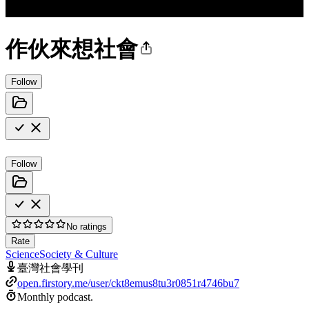
作伙來想社會
Follow
Follow
No ratings
Rate
Science
Society & Culture
臺灣社會學刊
open.firstory.me/user/ckt8emus8tu3r0851r4746bu7
Monthly podcast.