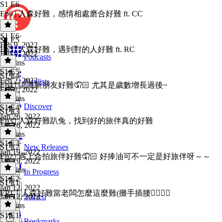
S1 E6
Ep6 | 人森好難，感情相處磨合好難 ft. CC
S1 E6
·
S1 E5
Feb 9, 2022
Ep5 | 人森好難，遇到對的人好難 ft. RC
Feb 9, 2022
Podcasts
50 mins
S1 E5
·
S1 E4
Feb 2, 2022
Playlists
Ep4 | 認識新朋友好難🤦🏻 尤其是歲數增長過後~
Feb 2, 2022
49 mins
Discover
S1 E4
·
S1 E3
Jan 26, 2022
Ep3 | 人森好難趴兔，找到好的旅伴真的好難
Jan 26, 2022
52 mins
S1 E3
·
S1 E2
New Releases
Jan 19, 2022
Ep2 | 遇上合拍旅伴好難🤦🏻 好捧油可不一定是好旅伴呀～～
Jan 19, 2022
58 mins
In Progress
S1 E2
·
S1 E1
Jan 12, 2022
EP1｜人森好難當老闆怎麼這麼難(攤手插腰🤷‍♀️🤷‍♂️
Jan 12, 2022
Starred
55 mins
S1 E1
·
Bookmarks