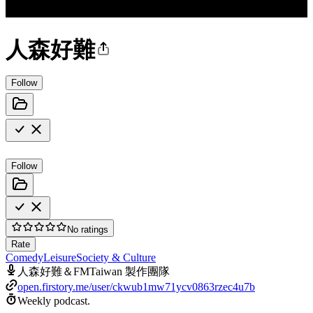
人森好難
Follow
Follow
No ratings
Rate
Comedy
Leisure
Society & Culture
人森好難＆FMTaiwan 製作團隊
open.firstory.me/user/ckwub1mw71ycv0863rzec4u7b
Weekly podcast.