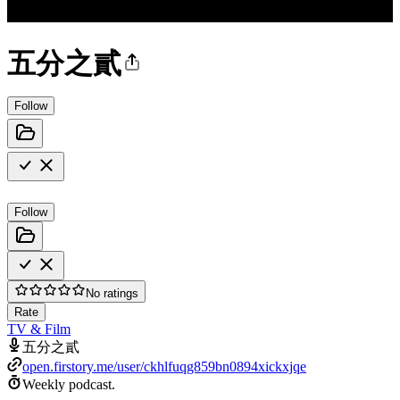
五分之貳
Follow
Follow
No ratings
Rate
TV & Film
五分之貳
open.firstory.me/user/ckhlfuqg859bn0894xickxjqe
Weekly podcast.