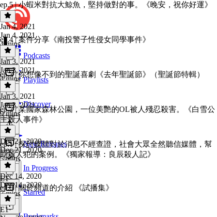
ep.5 | 小蝦米對抗大鯨魚，堅持做對的事。《晚安，祝你好運》
Jan 4, 2021
Jan 4, 2021
ep.4 | 案件分享《南投警子性侵女同學事件》
4 mins
Podcasts
Jan 3, 2021
Jan 3, 2021
ep.3 | 你想像不到的聖誕喜劇《去年聖誕節》（聖誕節特輯）
4 mins
Playlists
Jan 3, 2021
Discover
Jan 3, 2021
ep.2 | 某國家森林公園，一位美艷的OL被人殘忍殺害。《白雪公
9 mins
主殺人事件》
Dec 21, 2020
New Releases
ep.1 | 探討媒體對於消息不經查證，社會大眾全然聽信媒體，幫
Dec 21, 2020
助殺人犯的案例。《獨家報導：良辰殺人記》
5 mins
In Progress
Dec 14, 2020
E1
Dec 14, 2020
ep.0 | 關於頻道的介紹 《試播集》
Starred
7 mins
E1
·
Bookmarks