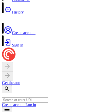
History
Create account
Sign in
Get the app
Create account
Log in