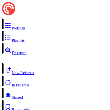
Podcasts
Playlists
Discover
New Releases
In Progress
Starred
Bookmarks