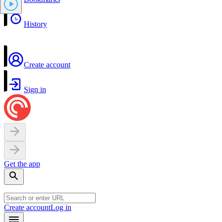
History
Create account
Sign in
Get the app
Create account
Log in