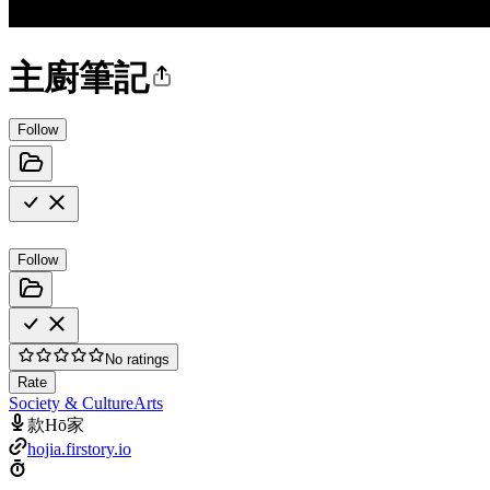
主廚筆記
Follow
Follow
No ratings
Rate
Society & Culture
Arts
款Hō家
hojia.firstory.io