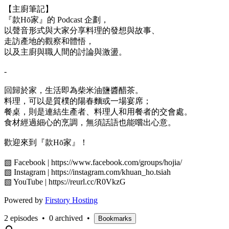
【主廚筆記】
『款Hō家』的 Podcast 企劃，
以聲音形式與大家分享料理的發想與故事、
走訪產地的觀察和體悟，
以及主廚與職人間的討論與激盪。
-
回歸於家，生活即為柴米油鹽醬醋茶。
料理，可以是質樸的陽春麵或一場宴席；
餐桌，則是連結生產者、料理人和用餐者的交會處。
食材經過細心的烹調，無須話語也能嚐出心意。
歡迎來到『款Hō家』！
▧ Facebook | https://www.facebook.com/groups/hojia/
▧ Instagram | https://instagram.com/khuan_ho.tsiah​
▧ YouTube​ | https://reurl.cc/R0VkzG​
Powered by
Firstory Hosting
2 episodes
•
0 archived
•
Bookmarks