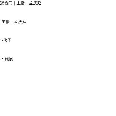
测夺冠热门｜主播：孟庆延
化｜主播：孟庆延
小伙子
宾：施展