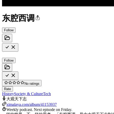
东腔西调
Follow
Follow
No ratings
Rate
History
Society & Culture
Tech
大观天下志
ximalaya.com/album/41153937
Weekly podcast.
Next episode on
Friday
.