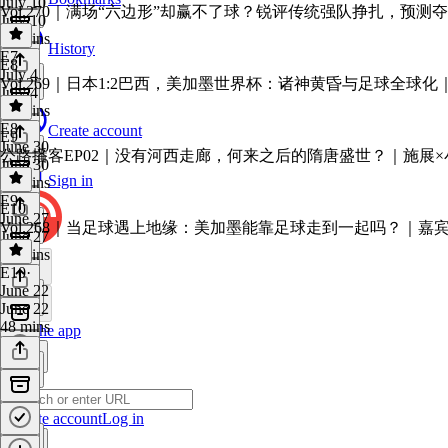
July 10
Vol.270｜满场“六边形”却赢不了球？锐评传统强队挣扎，预
July 10
26 mins
History
E7
·
E8
July 4
Vol.269｜日本1:2巴西，美加墨世界杯：诸神黄昏与足球全球
July 4
27 mins
E8
·
Create account
E9
June 30
公路播客EP02｜没有河西走廊，何来之后的隋唐盛世？｜施展×
June 30
Sign in
27 mins
E9
·
E10
June 27
Vol.268｜当足球遇上地缘：美加墨能靠足球走到一起吗？｜嘉
June 27
41 mins
E10
·
June 22
June 22
48 mins
Get the app
Create account
Log in