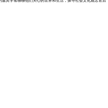
的嘉宾学者聊聊他们关心的世界和生活，探寻社会文化观念背后