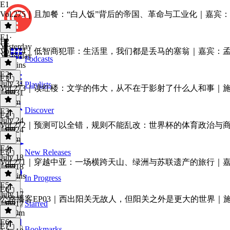
E1
Vol.275｜且加餐：“白人饭”背后的帝国、革命与工业化｜嘉宾
E1
·
E2
Yesterday
Vol.274｜低智商犯罪：生活里，我们都是丢马的塞翁｜嘉宾：
Yesterday
Podcasts
46 mins
E2
·
E3
July 31
Playlists
Vol.273｜读红楼：文学的伟大，从不在于影射了什么人和事｜
July 31
1h 6m
Discover
E3
·
E4
July 24
Vol.272｜预测可以全错，规则不能乱改：世界杯的体育政治与
July 24
1h 1m
E4
·
E5
New Releases
July 18
Vol.271｜穿越中亚：一场横跨天山、绿洲与苏联遗产的旅行｜
July 18
28 mins
In Progress
E5
·
E6
July 17
公路播客EP03｜西出阳关无故人，但阳关之外是更大的世界｜
July 17
Starred
1h 20m
E6
·
E7
Bookmarks