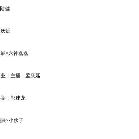
：陆健
孟庆延
施展×六神磊磊
商业｜主播：孟庆延
嘉宾：郭建龙
施展×小伙子