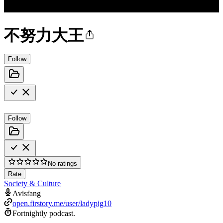
不努力大王
Follow
Follow
No ratings
Rate
Society & Culture
Avisfang
open.firstory.me/user/ladypig10
Fortnightly podcast.