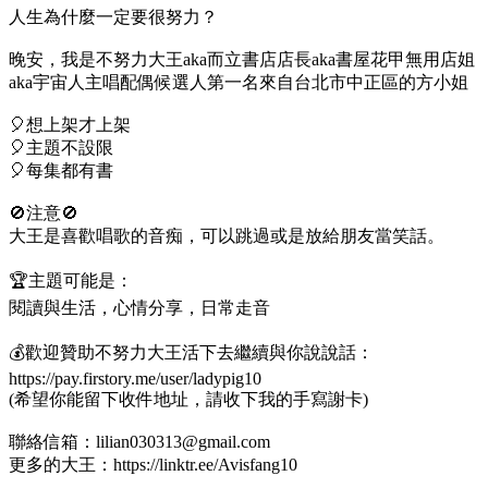
人生為什麼一定要很努力？
晚安，我是不努力大王aka而立書店店長aka書屋花甲無用店姐
aka宇宙人主唱配偶候選人第一名來自台北市中正區的方小姐
🎈想上架才上架
🎈主題不設限
🎈每集都有書
🚫注意🚫
大王是喜歡唱歌的音痴，可以跳過或是放給朋友當笑話。
🏆主題可能是：
閱讀與生活，心情分享，日常走音
💰歡迎贊助不努力大王活下去繼續與你說說話：
https://pay.firstory.me/user/ladypig10
(希望你能留下收件地址，請收下我的手寫謝卡)
聯絡信箱：lilian030313@gmail.com
更多的大王：https://linktr.ee/Avisfang10