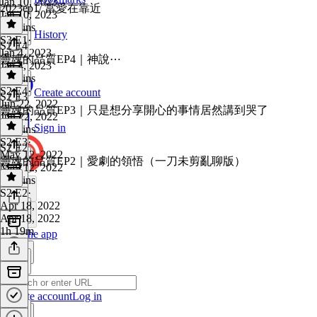
Jan 10, 2023
2023ep1/ 當愛在靠近
Jan 10, 2023
32 mins
History
S3 E1
·
S2 E4
Jan 4, 2023
靈魂的品質EP4｜神說⋯
Jan 4, 2023
48 mins
S2 E4
·
Create account
S2 E3
Jun 22, 2022
靈魂的品質EP3｜只是想分享開心的事情居然講到哭了
Jun 22, 2022
Sign in
27 mins
S2 E3
·
S2 E2
May 12, 2022
靈魂的品質EP2｜愛劇的領悟（一刀未剪亂聊版）
May 12, 2022
54 mins
S2 E2
·
Apr 18, 2022
Apr 18, 2022
1h 19m
Get the app
Create account
Log in