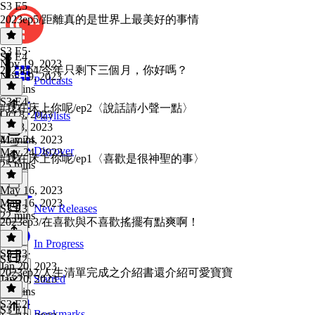
S3 E5
2023ep5/距離真的是世界上最美好的事情
S3 E5
·
S3 E4
Nov 19, 2023
2023ep4/今年只剩下三個月，你好嗎？
Nov 19, 2023
Podcasts
48 mins
S3 E4
·
#我在床上你呢/ep2〈說話請小聲一點〉
Oct 8, 2023
Playlists
Oct 8, 2023
41 mins
May 24, 2023
Discover
May 24, 2023
#我在床上你呢/ep1〈喜歡是很神聖的事〉
25 mins
May 16, 2023
May 16, 2023
S3 E3
New Releases
22 mins
2023ep3/在喜歡與不喜歡搖擺有點爽啊！
In Progress
S3 E3
·
S3 E2
Jan 20, 2023
2023ep2/人生清單完成之介紹書還介紹可愛寶寶
Jan 20, 2023
Starred
38 mins
S3 E2
·
S3 E1
Bookmarks