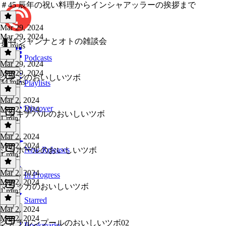
＃45 辰年の祝い料理からインシャアッラーの挨拶まで
Mar 29, 2024
Mar 29, 2024
＃44 ジャンナとオトの雑談会
34 mins
Podcasts
Mar 29, 2024
Mar 29, 2024
クチンのおいしいツボ
34 mins
Playlists
Mar 2, 2024
Discover
Mar 2, 2024
コタキナバルのおいしいツボ
1 min
Mar 2, 2024
Mar 2, 2024
New Releases
ジョホールのおいしいツボ
1 min
Mar 2, 2024
In Progress
Mar 2, 2024
マラッカのおいしいツボ
1 min
Starred
Mar 2, 2024
Mar 2, 2024
クアラルンプールのおいしいツボ02
Bookmarks