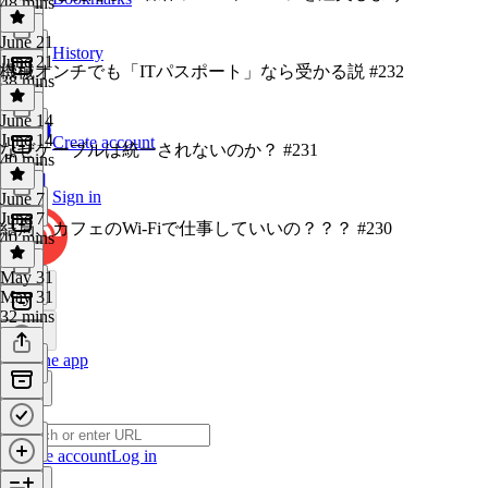
48 mins
June 21
History
June 21
機械オンチでも「ITパスポート」なら受かる説 #232
38 mins
June 14
June 14
Create account
なぜケーブルは統一されないのか？ #231
40 mins
Sign in
June 7
June 7
結局、カフェのWi-Fiで仕事していいの？？？ #230
40 mins
May 31
May 31
32 mins
Get the app
Create account
Log in