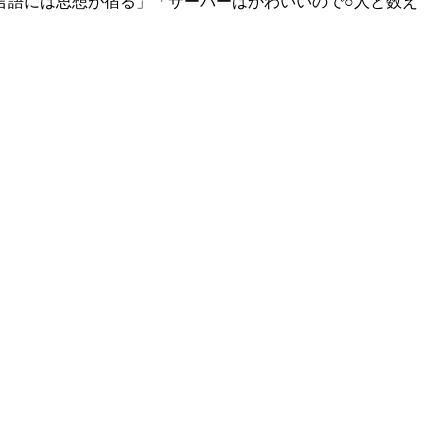
言語には思想が宿る」「サーバーはかわいいので○人と数え