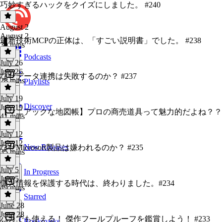
巧妙すぎるハックをクイズにしました。 #240
August 2
August 2
最新技術MCPの正体は、「すごい説明書」でした。 #238
39 mins
Podcasts
July 26
July 26
なぜデータ連携は失敗するのか？ #237
28 mins
Playlists
July 19
Discover
July 19
【マニアックな地図帳】プロの商売道具って魅力的だよね？？？【医
41 mins
July 12
July 12
New Releases
なぜMicrosoft製品は嫌われるのか？ #235
35 mins
July 5
In Progress
July 5
個人情報を保護する時代は、終わりました。#234
49 mins
Starred
June 28
June 28
バカでも使える！ 傑作フールプルーフを鑑賞しよう！ #233
Bookmarks