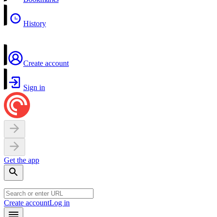
History
Create account
Sign in
Get the app
Create account
Log in