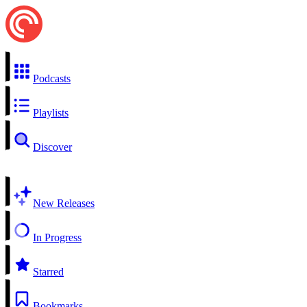
Podcasts
Playlists
Discover
New Releases
In Progress
Starred
Bookmarks