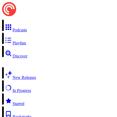
Podcasts
Playlists
Discover
New Releases
In Progress
Starred
Bookmarks