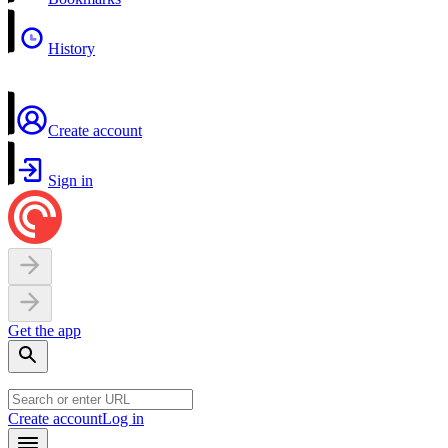
History
Create account
Sign in
Get the app
Create account
Log in