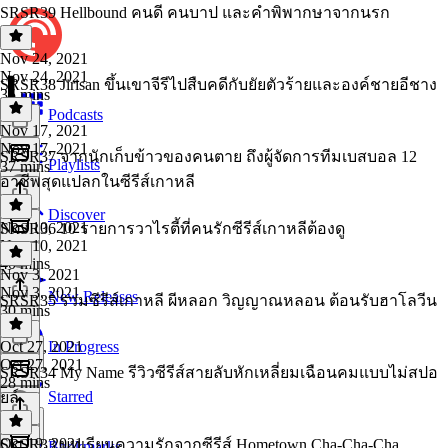
SRSR39 Hellbound คนดี คนบาป และคำพิพากษาจากนรก
Nov 24, 2021
Nov 24, 2021
SRSR38 Jirisan ขึ้นเขาจีรีไปสืบคดีกับยัยตัวร้ายและองค์ชายอีชาง
35 mins
Podcasts
Nov 17, 2021
Nov 17, 2021
SRSR37 จากนักเก็บข้าวของคนตาย ถึงผู้จัดการทีมเบสบอล 12
Playlists
37 mins
อาชีพสุดแปลกในซีรีส์เกาหลี
Discover
Nov 10, 2021
SRSR36 10 รายการวาไรตี้ที่คนรักซีรีส์เกาหลีต้องดู
Nov 10, 2021
40 mins
Nov 3, 2021
Nov 3, 2021
New Releases
SRSR35 รวมซีรีส์เกาหลี ผีหลอก วิญญาณหลอน ต้อนรับฮาโลวีน
30 mins
Oct 27, 2021
In Progress
Oct 27, 2021
SRSR34 My Name รีวิวซีรีส์สายลับหักเหลี่ยมเฉือนคมแบบไม่สปอ
28 mins
Starred
ยล์
Oct 19, 2021
SRSR33 บทเรียนความรักจากซีรีส์ Hometown Cha-Cha-Cha
Bookmarks