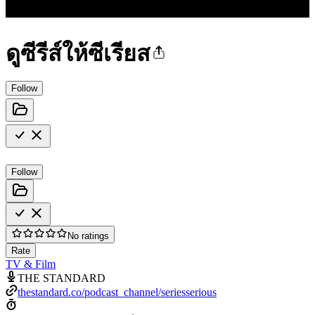
ดูซีรีส์ให้ซีเรียส
Follow
Follow
No ratings
Rate
TV & Film
THE STANDARD
thestandard.co/podcast_channel/seriesserious