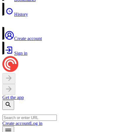
History
Create account
Sign in
Get the app
Create account
Log in