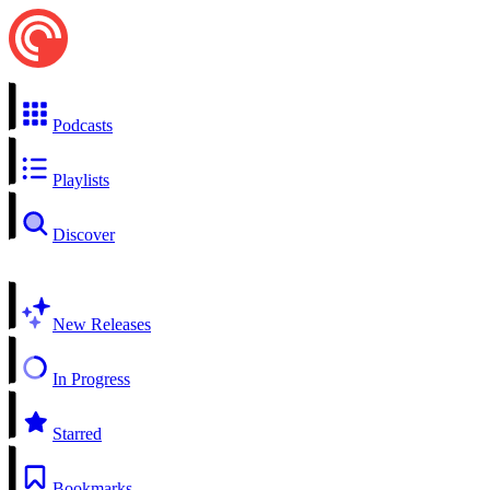
Podcasts
Playlists
Discover
New Releases
In Progress
Starred
Bookmarks