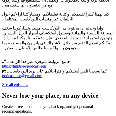
الحلقة ثرية وغنية بالمعلومات، ونتمنى أن تستمتعوا بها وتشاركوها
مع من تعتقدون أنها ستفيدهم.ـ
كما يهمنا كثيراً تقييمكم، وكتابة تعليقاتكم، ومشاركتنا آراءكم حول
الحلقات عبر منصات البودكاست المختلفة.ـ
وإذا وجدتم أن محتوى هذا البودكاست مفيد، وتشاركوننا شغف
المعرفة النفسية والنمائية وفضول استكشاف أسرار العقل البشري،
وتودون استمرار تقديم هذا المحتوى، فإن دعمكم لنا يمكّننا من ذلك.
يمكنكم تقديم الدعم من خلال الاشتراك في پاتريون والمساهمة بما
تجودون به، ولكم منا خالص الامتنان والتقدير.ـ
🔗 جميع الروابط متوفرة عبر هذا الرابط:ـ
‏https://linktr.ee/podcastleen
📩 كما يسعدنا تلقي أسئلتكم واقتراحاتكم على بريد البودكاست:ـ
‏podcastleen@gmail.com
See all episodes
Never lose your place, on any device
Create a free account to sync, back up, and get personal
recommendations.