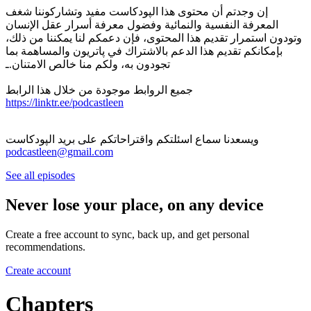
إن وجدتم أن محتوى هذا الپودكاست مفيد وتشاركوننا شغف
المعرفة النفسية والنمائية وفضول معرفة أسرار عقل الإنسان
وتودون استمرار تقديم هذا المحتوى، فإن دعمكم لنا يمكننا من ذلك،
بإمكانكم تقديم هذا الدعم بالاشتراك في پاتريون والمساهمة بما
تجودون به، ولكم منا خالص الامتنان.ـ
جميع الروابط موجودة من خلال هذا الرابط
https://linktr.ee/podcastleen
ويسعدنا سماع اسئلتكم واقتراحاتكم على بريد الپودكاست
‏‎‏‎‏‎‏‎‏‎‏‎‏‎‏‎‏‎‏podcastleen@gmail.com
See all episodes
Never lose your place, on any device
Create a free account to sync, back up, and get personal
recommendations.
Create account
Chapters