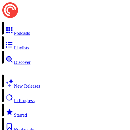
Podcasts
Playlists
Discover
New Releases
In Progress
Starred
Bookmarks