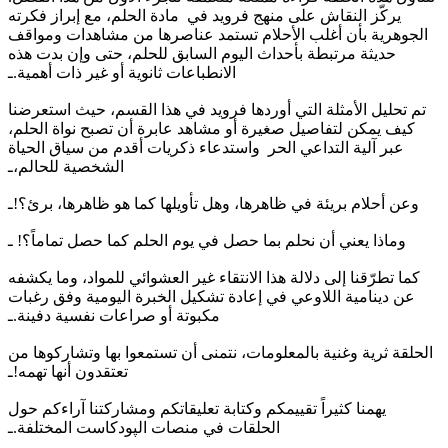
يركّز النقاش على منهج فرويد في مادة الحلم، مع إبراز فكرته
الجوهرية بأن أغلب الأحلام تستمد عناصرها من مشاهدات ومواقف
حديثة مرتبطة بأحداث اليوم السابق للحلم، حتى وإن بدت هذه
الانطباعات ثانوية أو غير ذات أهمية.ـ
تم تحليل الأمثلة التي أوردها فرويد في هذا القسم، حيث استعرضنا
كيف يمكن لتفاصيل صغيرة أو مشاهد عابرة أن تصبح نواة الحلم،
عبر آلية التداعي الحر واستدعاء ذكريات أقدم من سياق الحياة
الشخصية للحالم،ـ
وعن أحلام بريئة في ظاهرها، وهل تأويلها كما هو ظاهرها، برئ؟!ـ
وماذا يعني أن نحلم بما حصل في يوم الحلم كما حصل تماماً؟! ـ
كما تطرّقنا إلى دلالة هذا الانتقاء غير العشوائي للمواد، وما يكشفه
عن دينامية اللاوعي في إعادة تشكيل الخبرة اليومية وفق رغبات
مكبوتة أو صراعات نفسية دفينة.ـ
الحلقة ثرية وغنية بالمعلومات، نتمنى أن تستمعوا بها وتشاركوها من
تعتقدون أنها تهمه!ـ
يهمنا كثيراً تقييمكم وكتابة تعليقاتكم ومشاركتنا آراءكم حول
الحلقات في منصات الپودكاست المختلفة.ـ