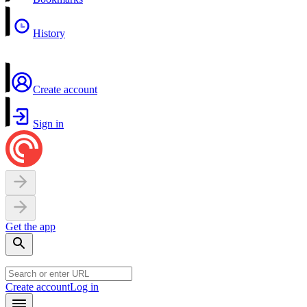
History
Create account
Sign in
Get the app
Create account
Log in