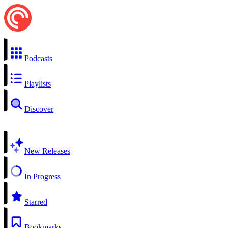
Podcasts
Playlists
Discover
New Releases
In Progress
Starred
Bookmarks