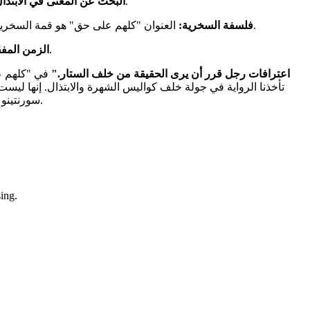
الرواية تستعرض حياة توني في نابولي، ثم رحلته إلى البرازيل للاختفاء، وعودته لاحقاً. هي رحلة للهروب من الذات ومن عصر لم يعد يشبهه.
البحث عن المعنى في الابتذال
العنوان "كلهم على حق" هو قمة السخرية؛ فالبطل يرى أن كل شخص يمتلك مبرراته الواهية وتفاهته الخاصة التي يعتقد أنها "حق"، بينما هو يراقب هذا السيرك البشري بضحكة مريرة.
فلسفة السخرية:
الرواية تنعي الجمال القديم وتنتقد عصر الاستهلاك السريع، بأسلوب أدبي يتسم بالتدفق (تيار الوعي) والجمل الطويلة المفعمة بالموسيقى.
الزمن المفق
"اعترافات رجل قرر أن يرى الحقيقة من خلف الستار."
في "كلهم عل
تأخذنا الرواية في جولة خلف كواليس الشهرة والابتذال. إنها ل
سورنتينو أن كل البشر "على حق" في أوهامهم، لكن الحقيقة الوحيدة هي ذلك الفراغ الذي نحاول ملئه بالضجيج. رواية مذهلة، بصرية، ومزعجة بصدقها.
sing.