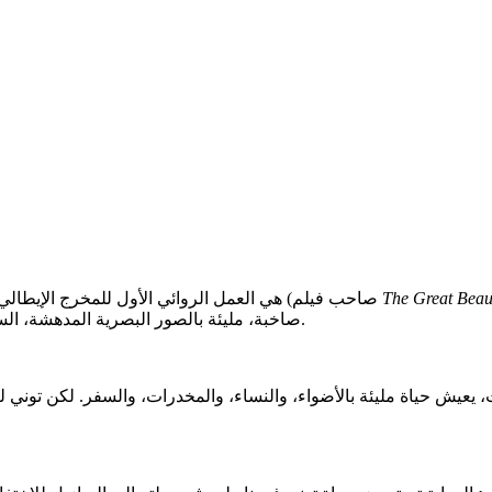
The Great Beau
(صاحب فيلم
هي العمل الروائي الأول للمخرج الإيطالي
صاخبة، مليئة بالصور البصرية المدهشة، السخرية اللاذعة، والتأملات الفلسفية العميقة في جوهر الحياة السطحية.
يعيش حياة مليئة بالأضواء، والنساء، والمخدرات، والسفر. لكن توني