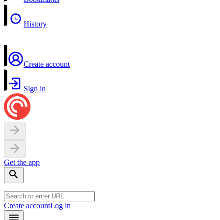
History
Create account
Sign in
Get the app
Create account
Log in