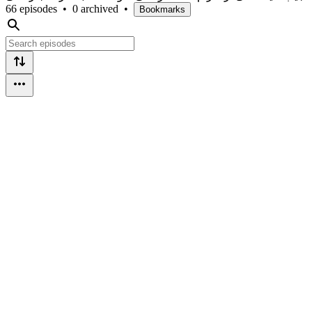
66 episodes
•
0 archived
•
Bookmarks