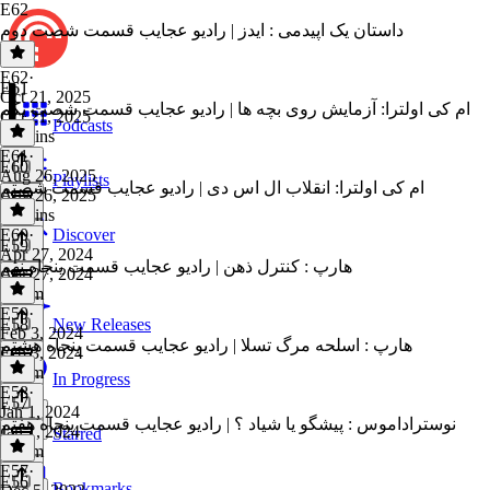
E62
داستان یک اپیدمی : ایدز | رادیو عجایب قسمت شصت دوم
E62
·
E61
Oct 21, 2025
ام کی اولترا: آزمایش روی بچه ها | رادیو عجایب قسمت شصت یکم
Oct 21, 2025
Podcasts
45 mins
E61
·
E60
Aug 26, 2025
Playlists
ام کی اولترا: انقلاب ال اس دی | رادیو عجایب قسمت شصتم
Aug 26, 2025
51 mins
E60
·
Discover
E59
Apr 27, 2024
هارپ : کنترل ذهن | رادیو عجایب قسمت پنجاه نهم
Apr 27, 2024
1h 2m
E59
·
E58
New Releases
Feb 3, 2024
هارپ : اسلحه مرگ تسلا | رادیو عجایب قسمت پنجاه هشتم
Feb 3, 2024
1h 6m
In Progress
E58
·
E57
Jan 1, 2024
نوستراداموس : پیشگو یا شیاد ؟ | رادیو عجایب قسمت پنجاه هفتم
Jan 1, 2024
Starred
1h 6m
E57
·
E56
Bookmarks