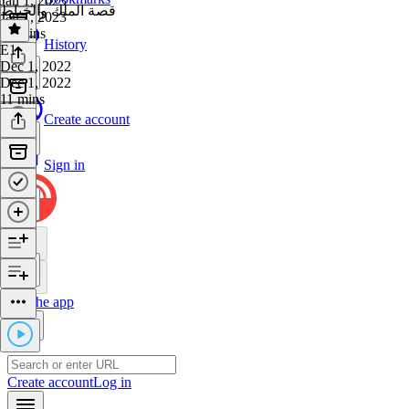
Jan 1, 2023
قصة الملك والخياط
Jan 1, 2023
17 mins
History
E1
·
Dec 1, 2022
Dec 1, 2022
11 mins
Create account
Sign in
Get the app
Create account
Log in