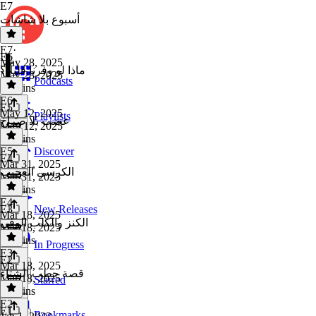
E7
أسبوع بلا شاشات
E7
·
E6
May 28, 2025
ماذا لو وفرنا قليلًا؟
May 28, 2025
Podcasts
18 mins
E6
·
E5
May 12, 2025
Playlists
غضب بلا صراخ
May 12, 2025
19 mins
E5
·
Discover
E4
Mar 31, 2025
الكرسي العجيب
Mar 31, 2025
19 mins
E4
·
E3
New Releases
Mar 18, 2025
الكنز والكلب الوفي
Mar 18, 2025
16 mins
In Progress
E3
·
E2
Mar 18, 2025
قصة حطب الشتاء
Mar 18, 2025
Starred
14 mins
E2
·
E1
Bookmarks