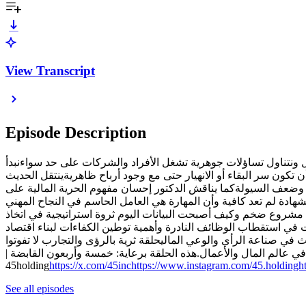
View Transcript
Episode Description
 ونتناول تساؤلات جوهرية تشغل الأفراد والشركات على حد سواءنبدأ
كون سر البقاء أو الانهيار حتى مع وجود أرباح ظاهريةينتقل الحديث
ير وضعف السيولةكما يناقش الدكتور إحسان مفهوم الحرية المالية على
ادة لم تعد كافية وأن المهارة هي العامل الحاسم في النجاح المهني
198 مع قصة استخدام مبكر للذكاء الاصطناعي في مشروع ضخم وكيف أصبحت البيانات اليوم ثروة استراتيجية في اتخاذ
ت في استقطاب الوظائف النادرة وأهمية توطين الكفاءات لبناء اقتصاد
في صناعة الرأي والوعي الماليحلقة ثرية بالرؤى والتجارب لا تفوتوا
 عالم المال والأعمال.هذه الحلقة برعاية: خمسة وأربعون القابضة |
45holding
https://x.com/45inchttps://www.instagram.com/45.holding
See all episodes