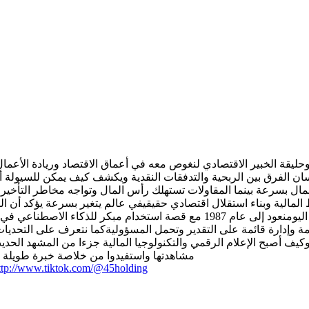
يقة الخبير الاقتصادي لنغوص معه في أعماق الاقتصاد وريادة الأعمال
الفرق بين الربحية والتدفقات النقدية ويكشف كيف يمكن للسيولة أن ت
 المال بسرعة بينما المقاولات تستهلك رأس المال وتواجه مخاطر التأخ
لية وبناء استقلال اقتصادي حقيقيفي عالم يتغير بسرعة يؤكد أن الشه
ويستعرض أمثلة حية عن قيمة الكفاءة والخبرة في السوق اليومنعود إلى عام 7
مة وإدارة قائمة على التقدير وتحمل المسؤوليةكما نتعرف على التحديا
 أصبح الإعلام الرقمي والتكنولوجيا المالية جزءا من المشهد الحديث 
مشاهدتها واستفيدوا من خلاصة خبرة طويلة في
http://www.tiktok.com/@45holding