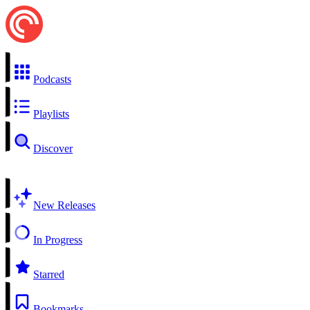
Podcasts
Playlists
Discover
New Releases
In Progress
Starred
Bookmarks