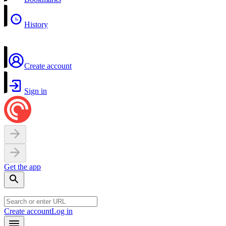
History
Create account
Sign in
Get the app
Create account
Log in