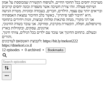
מערכות יחסים בכל תחומי החיים, ולטיפוח תקשורת שמבוססת על אמון
ושיתוף פעולה. זוהי צורת חשיבה אשר משפרת ובונה יחסים קרובים
ובריאים יותר עם עצמי, הילדים, חברים, בעבודה ובזוגיות. מטרת הגישה
היא "חיבור לפני פיתרון", כאשר בלב החיבור נמצאת האמפתיה.
אני דני מקורי, מנחה סדנאות ומלווה קבוצות, זוגות ויחידים בתחומי
מיינדפולנס, חמלה, תקשורת מקרבת, ומוזיקה. אני עובד בשדה החינוכי,
ארגונים, עסקים, ובקהילות בארץ
ובעולם. בתחום החינוך אני עובד עם ילדים בכל הגילים, צוותי חינוך,
והורים.
לקבוצת וואטסאפ לעדכונים: https://bit.ly/mekori222
https://dmekori.co.il
12 episodes
•
0 archived
•
Bookmarks