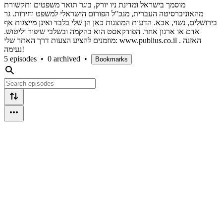
מוסמך בישראל ומדינת ניו יורק, בוגר תואר משפטים ותקשורת
מהאוניברסיטה העברית, מנכ"ל הפורום הישראלי למשפט וחירות. גר
בירושלים, נשוי, אבא. הדעות המוצגות כאן הן שלי בלבד ואינן מייצגות אף
אדם או ארגון אחר. הפודקאסט הוא בהקמה ובשלבי שיפור וליטוש.
מוזמנים להציע הצעות דרך האתר שלי: www.publius.co.il . האזנה
נעימה!
5 episodes
•
0 archived
•
Bookmarks