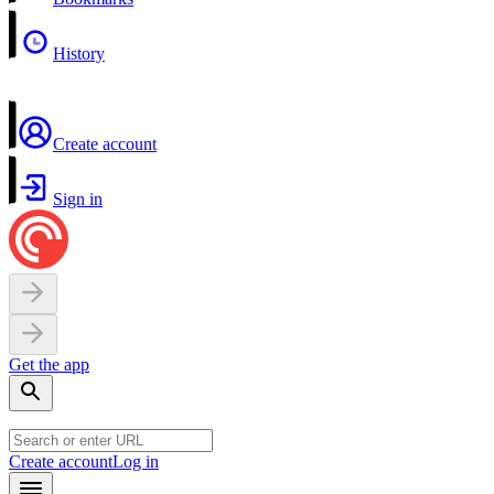
History
Create account
Sign in
Get the app
Create account
Log in