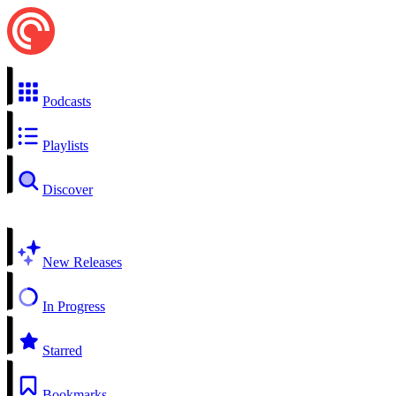
Podcasts
Playlists
Discover
New Releases
In Progress
Starred
Bookmarks