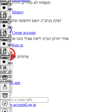
משפחה לא בוחרים: חיליק ואליעד
July 28
21 mins
History
E15
·
E14
July 27
פקק בנתב"ג: האם החופשה שלנו תבוטל?
July 27
25 mins
E14
·
Create account
E12
July 26
אחרי חורבן הבית: ליאת אצילי בונה את ניר עוז
July 26
18 mins
Sign in
E12
·
E11
July 22
פותחים את התלוש
July 22
36 mins
E11
·
July 20
July 20
22 mins
Get the app
Create account
Log in