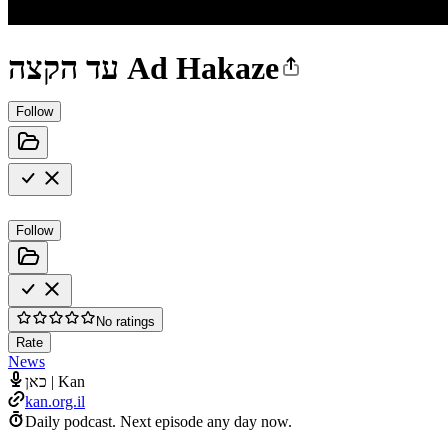
עד הקצה Ad Hakaze
Follow
Follow
No ratings
Rate
News
כאן | Kan
kan.org.il
Daily podcast.
Next episode any day now.