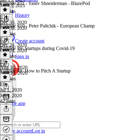
Episode #11 - Yaniv Shneiderman - BlazePod
Jan 13, 2021
28 mins
History
E11
·
E10
Dec 30, 2020
Episode #10 - Peter Paltchik - European Champ
Dec 30, 2020
32 mins
E10
·
Create account
E9
Dec 24, 2020
Episode #9: Startups during Covid-19
Dec 24, 2020
52 mins
Sign in
E9
·
E8
Aug 10, 2020
Episode #8: How to Pitch A Startup
Aug 10, 2020
38 mins
E8
·
Jul 1, 2020
Jul 1, 2020
42 mins
Get the app
Create account
Log in