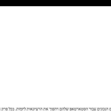
 הנכונים עבור הסטארטאפ שלהם ויהפוך את הרעיונאות ליזמות. בכל פרק נא