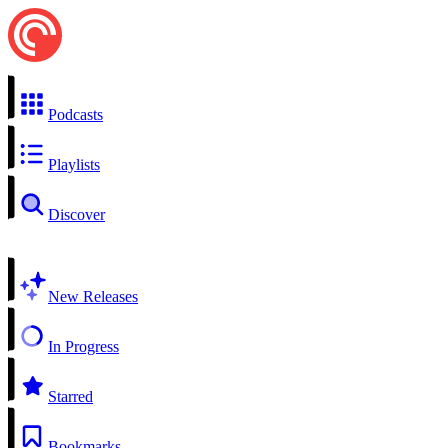
Podcasts
Playlists
Discover
New Releases
In Progress
Starred
Bookmarks