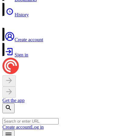
History
Create account
Sign in
Get the app
Create account
Log in