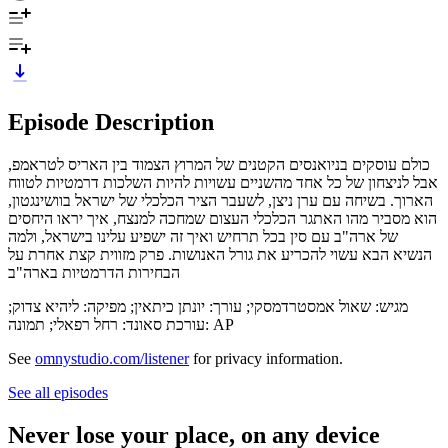
Episode Description
כולם עוסקים בניואנסים הקטנים של המרוץ הצמוד בין האריס לטראמפ,
אבל לניצחון של כל אחד מהשניים עשויות להיות השלכות דרמטיות לטווח
הארוך. בשיחה עם ערן ניצן, לשעבר הציר הכלכלי של ישראל בוושינגטון,
הוא מסביר מהו האתגר הכלכלי העצום שמחכה למנצח, איך יראו היחסים
של ארה"ב עם סין בכל תרחיש ואיך זה ישפיע עלינו בישראל, ולמה
הנשיא הבא עשוי להכריע את גורל האנושות. פרק מזווית קצת אחרת על
הבחירות הדרמטיות בארה"ב
מגיש: שאול אמסטרדמסקי; עורך: יונתן כיתאין; מפיקה: ליהיא צדוק;
עורכת סאונד: רחל רפאלי; תמונה: AP
See
omnystudio.com/listener
for privacy information.
See all episodes
Never lose your place, on any device