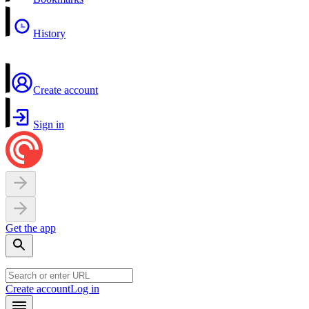
History
Create account
Sign in
Get the app
Create account
Log in