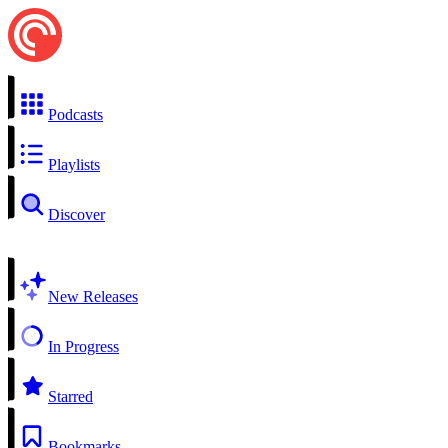
Podcasts
Playlists
Discover
New Releases
In Progress
Starred
Bookmarks