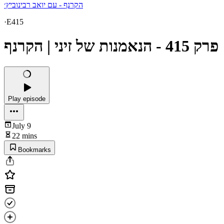
הקרנף - עם יואב רבינוביץ׳
·
E415
פרק 415 - הנאמנות של זיני | הקרנף
Play episode
July 9
22 mins
Bookmarks