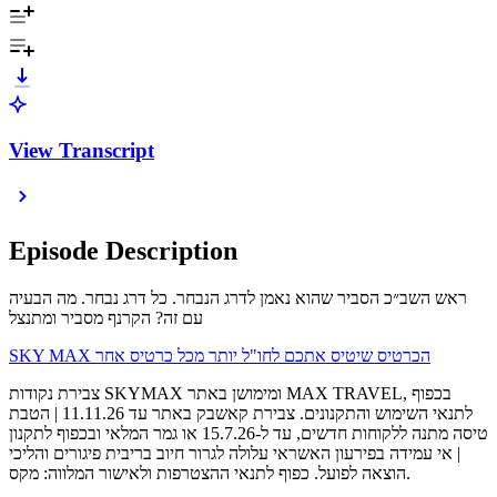
View Transcript
Episode Description
ראש השב״כ הסביר שהוא נאמן לדרג הנבחר. כל דרג נבחר. מה הבעיה
עם זה? הקרנף מסביר ומתנצל
צבירת נקודות SKYMAX ומימושן באתר MAX TRAVEL, בכפוף
לתנאי השימוש והתקנונים. צבירת קאשבק באתר עד 11.11.26 | הטבת
טיסה מתנה ללקוחות חדשים, עד ל-15.7.26 או גמר המלאי ובכפוף לתקנון
| אי עמידה בפירעון האשראי עלולה לגרור חיוב בריבית פיגורים והליכי
הוצאה לפועל. כפוף לתנאי ההצטרפות ולאישור המלווה: מקס.