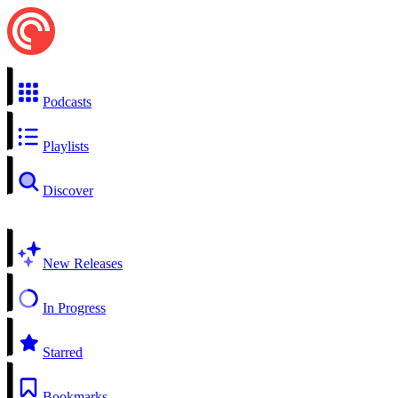
Podcasts
Playlists
Discover
New Releases
In Progress
Starred
Bookmarks