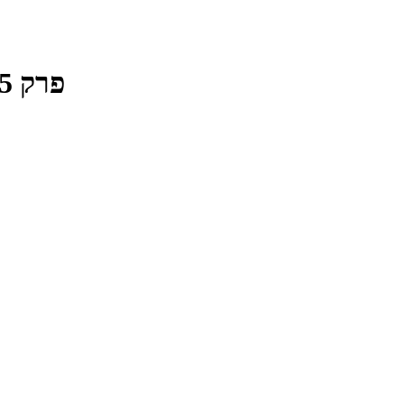
פרק 185 - המשך הטנטרום החרדי | הקרנף