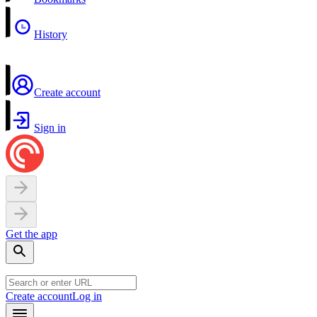
History
Create account
Sign in
Get the app
Create account
Log in