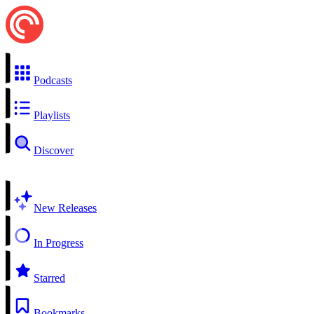
Podcasts
Playlists
Discover
New Releases
In Progress
Starred
Bookmarks