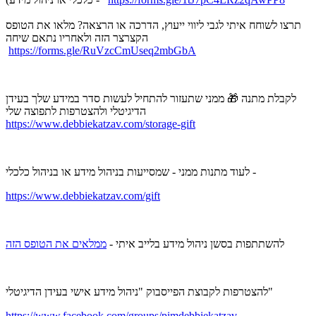
תרצו לשוחח איתי לגבי ליווי ייעוץ, הדרכה או הרצאה? מלאו את הטופס
הקצרצר הזה ולאחריו נתאם שיחה
https://forms.gle/RuVzcCmUseq2mbGbA
לקבלת מתנה 🎁 ממני שתעזור להתחיל לעשות סדר במידע שלך בעידן
הדיגיטלי ולהצטרפות לתפוצה שלי
https://www.debbiekatzav.com/storage-gift
לעוד מתנות ממני - שמסייעות בניהול מידע או בניהול כלכלי -
https://www.debbiekatzav.com/gift
להשתתפות בסשן ניהול מידע בלייב איתי -
ממלאים את הטופס הזה
להצטרפות לקבוצת הפייסבוק "ניהול מידע אישי בעידן הדיגיטלי"
https://www.facebook.com/groups/pimdebbiekatzav