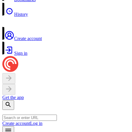
History
Create account
Sign in
Get the app
Create account
Log in