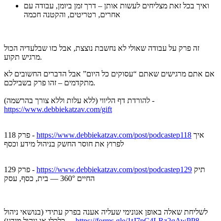
ואיך בכל זאת מצליחים לעשות אותן – דרך זמן ביומן, עבודה עם
אחרים, רטריטים, והקטנה חכמה
זה פרק על עבודה שאולי לא נחשבת נוצצת, אבל כזו שבלעדיה הכול
מרגיש תקוע.
אם אתם מרגישים שאתם “עסוקים כל היום” אבל הדברים החשובים לא
מתקדמים – זהו פרק בשבילכם.
להורדת דף הליווי (ללא עלות וללא צורך בהרשמה) -
https://www.debbiekatzav.com/gift
איך
https://www.debbiekatzav.com/post/podcastep118
פרק 118 -
לפרוץ את חוסר החשק בניהול מידע וכסף
תיק
https://www.debbiekatzav.com/post/podcastep129
פרק 129 -
החיים 360° — בית, כסף, עסק
לשליחת שאלה באופן אנונימי שעליה אענה בפרק עתידי (בנושאי ניהול
https://forms.gle/1tJ7pC4LRz2qAwPP8
כלכלי או ניהול מידע) -