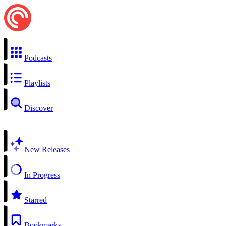
Podcasts
Playlists
Discover
New Releases
In Progress
Starred
Bookmarks