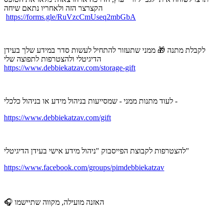
הקצרצר הזה ולאחריו נתאם שיחה
https://forms.gle/RuVzcCmUseq2mbGbA
לקבלת מתנה 🎁 ממני שתעזור להתחיל לעשות סדר במידע שלך בעידן
הדיגיטלי ולהצטרפות לתפוצה שלי
https://www.debbiekatzav.com/storage-gift
לעוד מתנות ממני - שמסייעות בניהול מידע או בניהול כלכלי -
https://www.debbiekatzav.com/gift
להצטרפות לקבוצת הפייסבוק "ניהול מידע אישי בעידן הדיגיטלי"
https://www.facebook.com/groups/pimdebbiekatzav
🎧 האזנה מועילה, מקווה שתיישמו