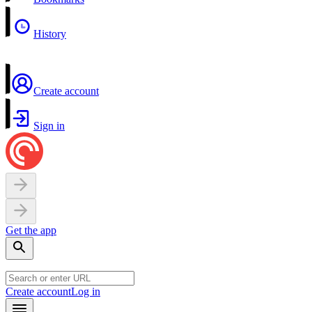
History
Create account
Sign in
Get the app
Create account
Log in