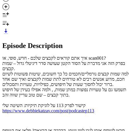
Episode Description
איך אתם קוראים לקבצים שלכם - חדש, סופי, או scan001?
בפרק הזה אני מדברת על הסוד הקטן שעושה סדר דיגיטלי גדול – שמות
קבצים.
למה שמות קבצים נורמליים/חכמים כל כך חשובים, שיטות פשוטות לשיום
חכם, מדוע אנשים רבים לא טורחים לתת שמות לקבצים ואיך שם אחד
ברור יכול לחסוך שעות של חיפושים, כפילויות, טעויות ותסכולים.
תשמעו גם על טעויות נפוצות במתן שמות, , ולמה אפילו בעידן של חיפוש
בתוך קבצים – שם טוב עדיין שווה זהב.
קישור לפרק 113 על לוגיקת תיקיות: השיטה שלי
https://www.debbiekatzav.com/post/podcastep113
תרצו לשוחח איתי לגבי ליווי ייעוץ, הדרכה או הרצאה? מלאו את הטופס