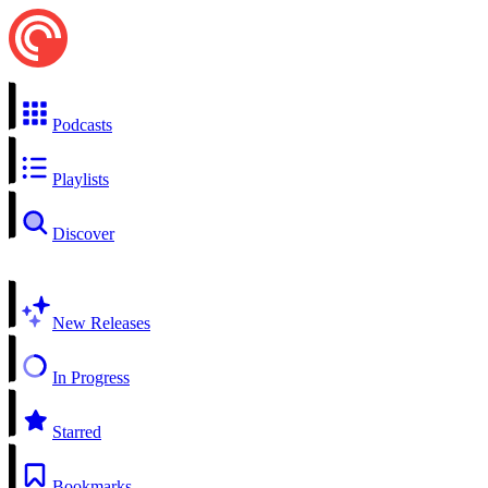
Podcasts
Playlists
Discover
New Releases
In Progress
Starred
Bookmarks