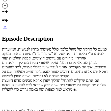
Episode Description
כמעט כל תהליך של ניהול כלכלי כולל משימות מחוץ לפגישות, המיועדות
לביצוע ע"י הלקוחות – מה שנקרא "שיעורי בית": סיווג הוצאות, מעקב
אחריהן, בירורים עם גורמים חיצוניים, קבלת החלטות ועוד.
בפרק הזה אני מדברת על תפקיד שיעורי הבית בתהליך – למה הם
חשובים, איך הם מקדמים אותנו לעבר שינוי כלכלי אמיתי, למה לפעמים
דווקא שם אנחנו נתקעים ודרכים לעזור לעצמנו להתחייב ולעשות, וגם על
מקרים שבהם לא נדרשת עשייה מחוץ לפגישה.
אם אתם שוקלים להתחיל תהליך ייעוץ או לא מבינים מדוע היועצת
שלכם מתעקשת על שיעורי בית – זה פרק שכדאי לכם להאזין לו. תדעו
מראש למה לצפות ומה באמת נדרש כדי להצליח 💪
תרצו לשוחח איתי לגבי ליווי ייעוץ, הדרכה או הרצאה? מלאו את הטופס