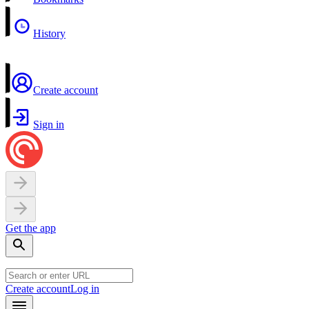
History
Create account
Sign in
Get the app
Create account
Log in