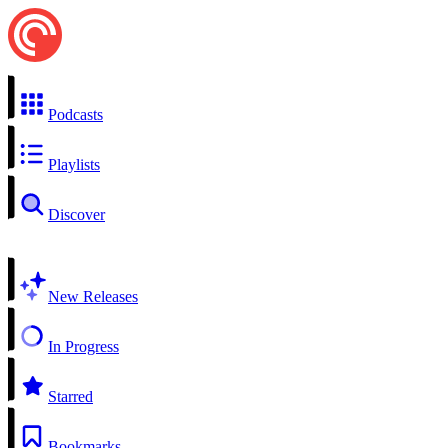
Podcasts
Playlists
Discover
New Releases
In Progress
Starred
Bookmarks