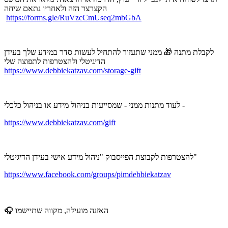
הקצרצר הזה ולאחריו נתאם שיחה
https://forms.gle/RuVzcCmUseq2mbGbA
לקבלת מתנה 🎁 ממני שתעזור להתחיל לעשות סדר במידע שלך בעידן
הדיגיטלי ולהצטרפות לתפוצה שלי
https://www.debbiekatzav.com/storage-gift
לעוד מתנות ממני - שמסייעות בניהול מידע או בניהול כלכלי -
https://www.debbiekatzav.com/gift
להצטרפות לקבוצת הפייסבוק "ניהול מידע אישי בעידן הדיגיטלי"
https://www.facebook.com/groups/pimdebbiekatzav
🎧 האזנה מועילה, מקווה שתיישמו