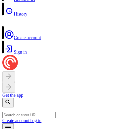
History
Create account
Sign in
Get the app
Create account
Log in