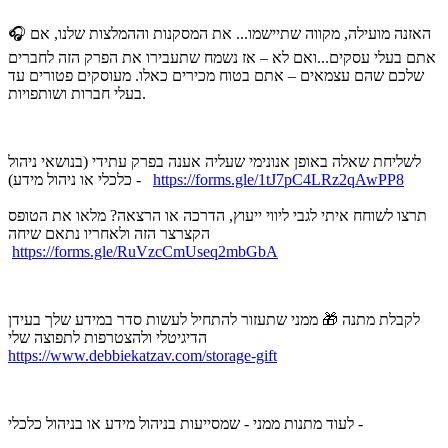
🎧 האזנה מועילה, מקווה שתיישמו... את המסקנות וההמלצות שלנו, אם
אתם בעלי עסקים...ואם לא – אז נשמח שתעבירו את הפרק הזה לחברים
שלכם שהם עצמאים – אתם בטוח מכירים כאלו. מעוסקים פטורים עד
בעלי חברות ושותפויות.
לשליחת שאלה באופן אנונימי שעליה אענה בפרק עתידי (בנושאי ניהול
https://forms.gle/1tJ7pC4LRz2qAwPP8
כלכלי או ניהול מידע) -
תרצו לשוחח איתי לגבי ליווי ייעוץ, הדרכה או הרצאה? מלאו את הטופס
הקצרצר הזה ולאחריו נתאם שיחה
https://forms.gle/RuVzcCmUseq2mbGbA
לקבלת מתנה 🎁 ממני שתעזור להתחיל לעשות סדר במידע שלך בעידן
הדיגיטלי ולהצטרפות לתפוצה שלי
https://www.debbiekatzav.com/storage-gift
לעוד מתנות ממני - שמסייעות בניהול מידע או בניהול כלכלי -