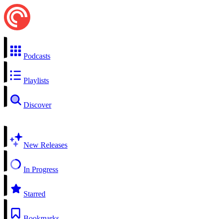
Podcasts
Playlists
Discover
New Releases
In Progress
Starred
Bookmarks