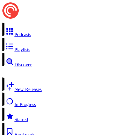
Podcasts
Playlists
Discover
New Releases
In Progress
Starred
Bookmarks