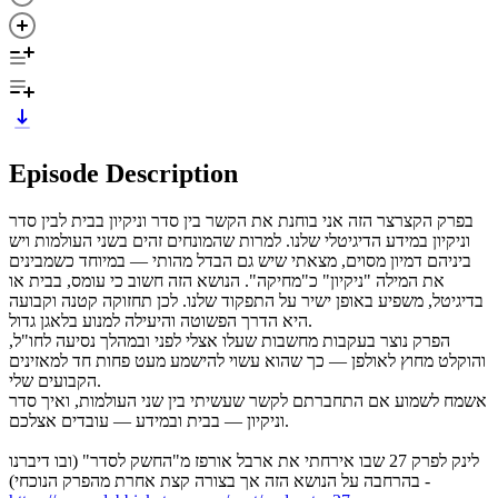
Episode Description
בפרק הקצרצר הזה אני בוחנת את הקשר בין סדר וניקיון בבית לבין סדר
וניקיון במידע הדיגיטלי שלנו. למרות שהמונחים זהים בשני העולמות ויש
ביניהם דמיון מסוים, מצאתי שיש גם הבדל מהותי — במיוחד כשמבינים
את המילה "ניקיון" כ"מחיקה". הנושא הזה חשוב כי עומס, בבית או
בדיגיטל, משפיע באופן ישיר על התפקוד שלנו. לכן תחזוקה קטנה וקבועה
היא הדרך הפשוטה והיעילה למנוע בלאגן גדול.
הפרק נוצר בעקבות מחשבות שעלו אצלי לפני ובמהלך נסיעה לחו"ל,
והוקלט מחוץ לאולפן — כך שהוא עשוי להישמע מעט פחות חד למאזינים
הקבועים שלי.
אשמח לשמוע אם התחברתם לקשר שעשיתי בין שני העולמות, ואיך סדר
וניקיון — בבית ובמידע — עובדים אצלכם.
לינק לפרק 27 שבו אירחתי את ארבל אורפז מ"החשק לסדר" (ובו דיברנו
בהרחבה על הנושא הזה אך בצורה קצת אחרת מהפרק הנוכחי) -