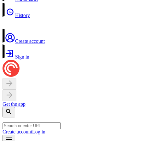
History
Create account
Sign in
Get the app
Create account
Log in