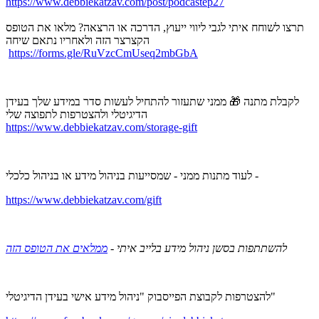
https://www.debbiekatzav.com/post/podcastep27
תרצו לשוחח איתי לגבי ליווי ייעוץ, הדרכה או הרצאה? מלאו את הטופס
הקצרצר הזה ולאחריו נתאם שיחה
https://forms.gle/RuVzcCmUseq2mbGbA
לקבלת מתנה 🎁 ממני שתעזור להתחיל לעשות סדר במידע שלך בעידן
הדיגיטלי ולהצטרפות לתפוצה שלי
https://www.debbiekatzav.com/storage-gift
לעוד מתנות ממני - שמסייעות בניהול מידע או בניהול כלכלי -
https://www.debbiekatzav.com/gift
להשתתפות בסשן ניהול מידע בלייב איתי -
ממלאים את הטופס הזה
להצטרפות לקבוצת הפייסבוק "ניהול מידע אישי בעידן הדיגיטלי"