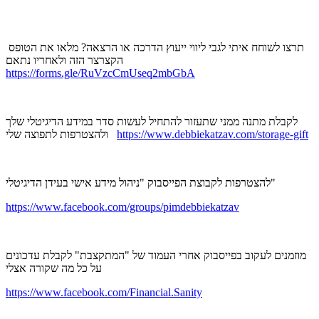
תרצו לשוחח איתי לגבי ליווי ייעוץ הדרכה או הרצאה? מלאו את הטופס
הקצרצר הזה ולאחריו נתאם
https://forms.gle/RuVzcCmUseq2mbGbA
לקבלת מתנה ממני שתעזור להתחיל לעשות סדר במידע הדיגיטלי שלך
https://www.debbiekatzav.com/storage-gift
ולהצטרפות לתפוצה שלי
להצטרפות לקבוצת הפייסבוק "ניהול מידע אישי בעידן הדיגיטלי"
https://www.facebook.com/groups/pimdebbiekatzav
מוזמנים לעקוב בפייסבוק אחרי העמוד של "המתקצבת" לקבלת עדכונים
על כל מה שקורה אצלי
https://www.facebook.com/Financial.Sanity