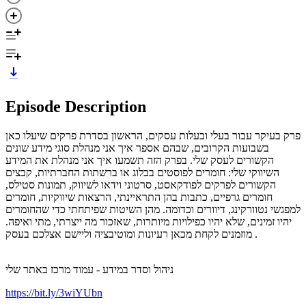
Episode Description
פרק בעיקר עבור בעלי ובעלות עסקים, הראשון בסדרת פרקים שיעלו כאן
בשבועות הקרובים, שבהם אספר איך אני מנהלת סוגי מידע שונים
הקשורים לעסק שלי. בפרק הזה תשמעו איך אני מנהלת את המידע
השיווקי שלי: חומרים לפוסטים בבלוג או ברשתות החברתיות, קבצים
הקשורים לפרקים לפודקאסט, סרטוני וידאו לשיווק, תמונות סטילס,
חומרים גרפיים, כתבות בהן התראיינתי, הרצאות שיווקיות, חומרים
למפגשי נטוורקינג, דיוורים וכדומה. מהן השיטות שפיתחתי כדי שהחומרים
יהיו זמינים, שלא יהיו כפילויות מיותרות, שאזכור מה ייצרתי, מתי ואיפה.
מוזמנים לקחת מכאן רעיונות ומוטיבציה וליישם אצלכם בעסק.
ניהול וסדר במידע - עמוד מרכז באתר שלי
https://bit.ly/3wiYUbn