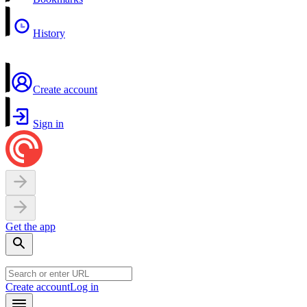
History
Create account
Sign in
Get the app
Create account
Log in