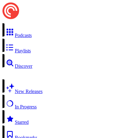
Podcasts
Playlists
Discover
New Releases
In Progress
Starred
Bookmarks