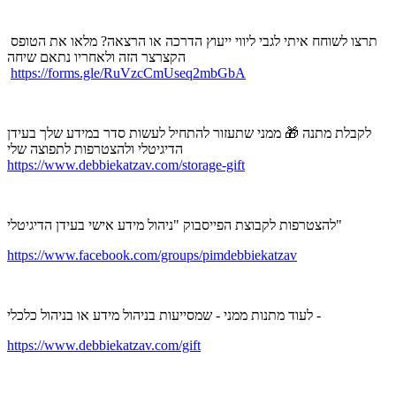
תרצו לשוחח איתי לגבי ליווי ייעוץ הדרכה או הרצאה? מלאו את הטופס
הקצרצר הזה ולאחריו נתאם שיחה
https://forms.gle/RuVzcCmUseq2mbGbA
לקבלת מתנה 🎁 ממני שתעזור להתחיל לעשות סדר במידע שלך בעידן
הדיגיטלי ולהצטרפות לתפוצה שלי
https://www.debbiekatzav.com/storage-gift
להצטרפות לקבוצת הפייסבוק "ניהול מידע אישי בעידן הדיגיטלי"
https://www.facebook.com/groups/pimdebbiekatzav
לעוד מתנות ממני - שמסייעות בניהול מידע או בניהול כלכלי -
https://www.debbiekatzav.com/gift