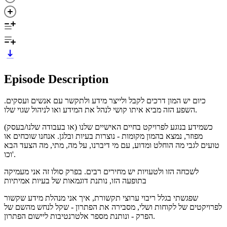
Episode Description
כיום יש המון דרכים לקבל ולייצר מידע ולתקשר עם אנשים ועסקים.
השפע הזה מביא איתו קושי לנהל את המידע ואו לניהול שגוי שלו.
כשמידע בנוגע לפרויקט בחיים האישיים שלנו (או בעבודה שלנו/בעסק)
מפוזר, נמצא בהמון מקומות - נוצרות בעיות ובלגן. אנחנו שוכחים או
טועים לגבי מה הוחלט ומדוע, עם מי דיברנו, על מה, מתי, מה הצעד הבא
וכו'.
לשכחה הזו ולטעויות יש מחירים רבים. בפרק סולו זה אני מעמיקה
בתופעה הזו, נותנת דוגמאות של בעיות אמיתיות
שפגשתי בגלל ריבוי ערוצי תקשורת, איך אני מנהלת מידע שקשור
לפרויקטים של לקוחות ושלי, מסבירה את הפתרון - שקל לנחש מהשם של
הפרק - ונותנת מספר אלטרנטיבות ליישום הפתרון.