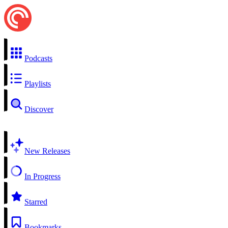
Podcasts
Playlists
Discover
New Releases
In Progress
Starred
Bookmarks