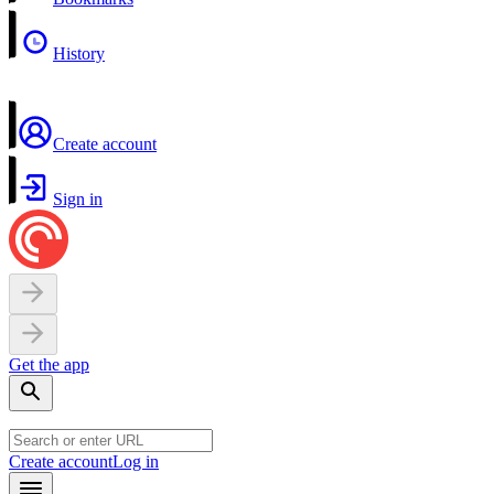
History
Create account
Sign in
Get the app
Create account
Log in