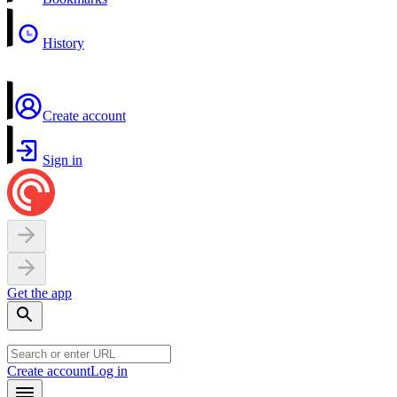
History
Create account
Sign in
Get the app
Create account
Log in