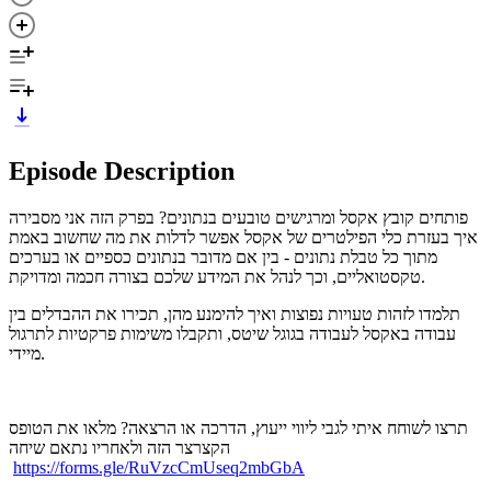
Episode Description
פותחים קובץ אקסל ומרגישים טובעים בנתונים? בפרק הזה אני מסבירה
איך בעזרת כלי הפילטרים של אקסל אפשר לדלות את מה שחשוב באמת
מתוך כל טבלת נתונים - בין אם מדובר בנתונים כספיים או בערכים
טקסטואליים, וכך לנהל את המידע שלכם בצורה חכמה ומדויקת.
תלמדו לזהות טעויות נפוצות ואיך להימנע מהן, תכירו את ההבדלים בין
עבודה באקסל לעבודה בגוגל שיטס, ותקבלו משימות פרקטיות לתרגול
מיידי.
תרצו לשוחח איתי לגבי ליווי ייעוץ, הדרכה או הרצאה? מלאו את הטופס
הקצרצר הזה ולאחריו נתאם שיחה
https://forms.gle/RuVzcCmUseq2mbGbA