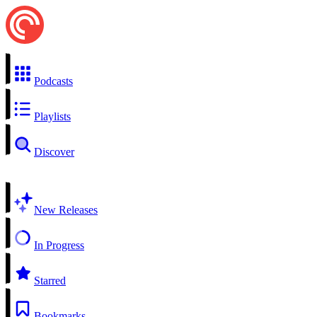
Podcasts
Playlists
Discover
New Releases
In Progress
Starred
Bookmarks