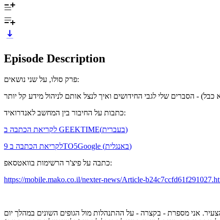
Episode Description
פרק סולו, על שני נושאים:
כתבות על החיבור בין המחשב לאנדרואיד:
לקריאת הכתבה ב GEEKTIME(בעברית)
לקריאת הכתבה ב 9TO5Google (באנגלית)
כתבה על פיצ'ר הרשימות בוואטסאפ:
https://mobile.mako.co.il/nexter-news/Article-b24c7ccfd61f291027.h
תל אביב מאמסטרדם בעקבות ההתקפות עליהם אחרי המשחק מול אייקס ב 7.11.24– כולל בעלי ובננו הצעיר. אני מספרת - בקצרה - על ההתנהלות מול הגופים השונים במהלך יום