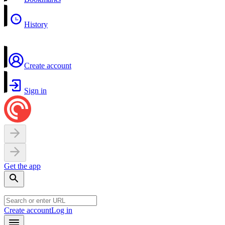
History
Create account
Sign in
Get the app
Create account
Log in