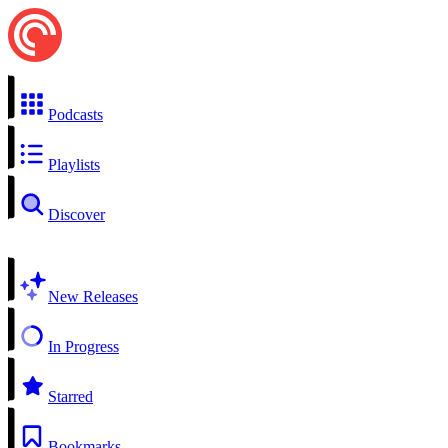
Podcasts
Playlists
Discover
New Releases
In Progress
Starred
Bookmarks