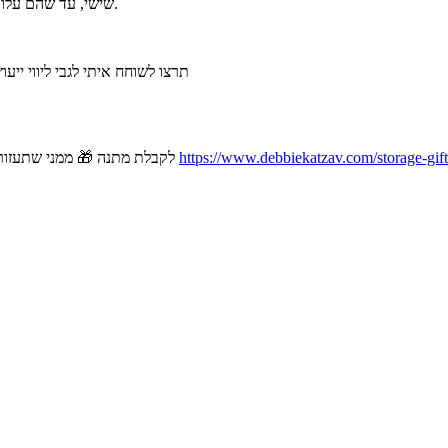
שישי, עד שהם עלו לטיסה ארצה, ואיך לדעתי כדאי להתנהל להבא (הלוואי שלא נזדקק כמובן).
תרצו לשוחח איתי לגבי ליווי י
https://www.debbiekatzav.com/storage-gift
לקבלת מתנה 🎁 ממני שתעזור להתחיל לעשות סדר במידע שלך בעידן הדיגיטלי ולהצטרפות לתפוצה שלי