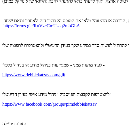
יעוץ, הדרכה או הרצאה? מלאו את הטופס הקצרצר הזה ולאחריו נתאם שיחה
https://forms.gle/RuVzcCmUseq2mbGbA
לעוד מתנות ממני - שמסייעות בניהול מידע או בניהול כלכלי -
https://www.debbiekatzav.com/gift
להצטרפות לקבוצת הפייסבוק "ניהול מידע אישי בעידן הדיגיטלי"
https://www.facebook.com/groups/pimdebbiekatzav
האזנה מועילה